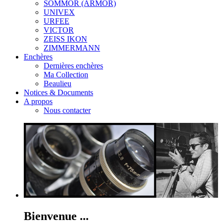
SOMMOR (ARMOR)
UNIVEX
URFEE
VICTOR
ZEISS IKON
ZIMMERMANN
Enchères
Dernières enchères
Ma Collection
Beaulieu
Notices & Documents
A propos
Nous contacter
Bienvenue ...