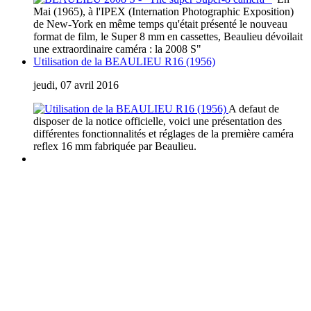
Mai (1965), à l'IPEX (Internation Photographic Exposition)
de New-York en même temps qu'était présenté le nouveau
format de film, le Super 8 mm en cassettes, Beaulieu dévoilait
une extraordinaire caméra : la 2008 S"
Utilisation de la BEAULIEU R16 (1956)
jeudi, 07 avril 2016
A defaut de
disposer de la notice officielle, voici une présentation des
différentes fonctionnalités et réglages de la première caméra
reflex 16 mm fabriquée par Beaulieu.
Que vous soyez collectionneur, expert ou simple amateur, acheteur
ou vendeur, si vous souhaitez partager vos connaissances, formuler
une remarque ou donner un avis, n’hésitez pas à me contacter;
Ce site n'est pas un site commercial, je n'en tire aucun avantage hormis le plaisir de partager
avec vous ma passion des caméras anciennes. Chaque fois qu cela était possible, j'ai utilisé
mes propres documents et mes propres images. J'espère ne pas avoir enfreint les lois sur le
copyright. Si tel n'était pas le cas. Si vous détenez des droits sur des données publiées sur ce
site dont vous souhaitez conserver un usage exclusif, veuillez m'en faire part. Elles seront
immédiatement retirées
.