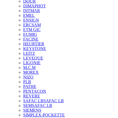
DeJUR
DIMAPHOT
DITMAR
EMEL
ENSIGN
ERCSAM
ETM GIC
EUMIG
FACINE
HEURTIER
KEYSTONE
LEITZ
LEVEQUE
LIGONIE
M.C.M
MOREX
NIZO
PLB
PATHE
PENTACON
REVERE
SAFAC LB
SAFAC LB
SEM
SAFAC LB
SIEMENS
SIMPLEX-POCKETTE