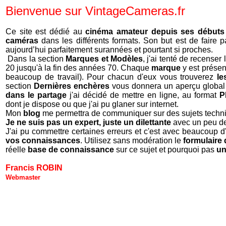
Bienvenue sur VintageCameras.fr
Ce site est dédié au
cinéma amateur depuis ses débuts
caméras
dans les différents formats. Son but est de faire 
aujourd’hui parfaitement surannées et pourtant si proches.
Dans la section
Marques et Modèles
, j'ai tenté de recense
20 jusqu'à la fin des années 70. Chaque
marque
y est prése
beaucoup de travail). Pour chacun d'eux vous trouverez
le
section
Dernières enchères
vous donnera un aperçu global
dans le partage
j'ai décidé de mettre en ligne, au format
P
dont je dispose ou que j'ai pu glaner sur internet.
Mon
blog
me permettra de communiquer sur des sujets techn
Je ne suis pas un expert, juste un dilettante
avec un peu de
J'ai pu commettre certaines erreurs et c'est avec beaucoup d'
vos connaissances
. Utilisez sans modération le
formulaire 
réelle
base de connaissance
sur ce sujet et pourquoi pas
un
Francis ROBIN
Webmaster