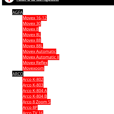
AGFA
Movex 16-12
Movex 30
Movex 8
Movex 8L
Movex 88
Movex 88L
Movex Automatic
Movex Automatic II
Movex Reflex
Movexoom
ARCO
Arco K-802
Arco K-803
Arco K-804 A
Arco K-804 B
Arco 8 Zoom S
Arco 8P
Arco TV 16