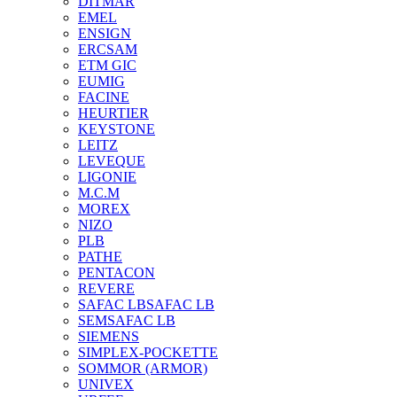
DITMAR
EMEL
ENSIGN
ERCSAM
ETM GIC
EUMIG
FACINE
HEURTIER
KEYSTONE
LEITZ
LEVEQUE
LIGONIE
M.C.M
MOREX
NIZO
PLB
PATHE
PENTACON
REVERE
SAFAC LB
SAFAC LB
SEM
SAFAC LB
SIEMENS
SIMPLEX-POCKETTE
SOMMOR (ARMOR)
UNIVEX