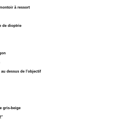
montoir à ressort
 de dioptrie
gon
n
au dessus de l'objectif
e gris-beige
2"