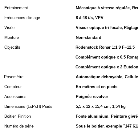
Entrainement
Mécanique à vitesse régulée, Re
Fréquences d'image
8 à 48 i/s, VPV
Visée
Viseur optique tri-focale
,
Réglage
Monture
Non-standard
Objectifs
Rodenstock Ronar 1:1,9 F=12,5
Complément optique x 0.5 Rona
Complément optique x 2 Eutelo
Posemètre
Automatique débrayable, Cellule 
Compteur
En mètres et en pieds
Accessoires
Poignée revolver
Dimensions (LxPxH
)
Poids
5,5 x 12 x 15,4 cm, 1,54 kg
Boitier, Finition
Fonte aluminium, Peinture givré
Numéro de série
Sous le boitier, exemple "147 61