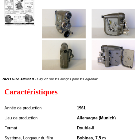
NIZO Nizo Allmat 8 -
Cliquez sur les images pour les agrandir
Caractéristiques
A
nnée de
production
1961
Lieu de production
Allemagne (Munich)
Format
Double-8
S
ystème,
Longueur du film
Bobines, 7,5 m