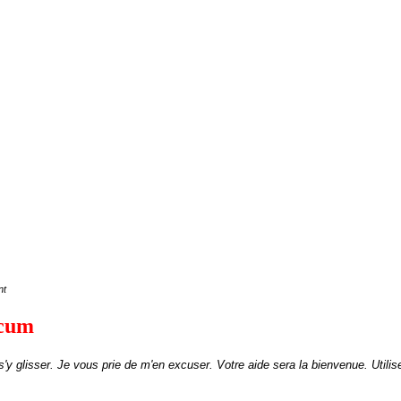
nt
icum
 s'y glisser. Je vous prie de m'en excuser.
Votre aide sera la bienvenue
. Utili