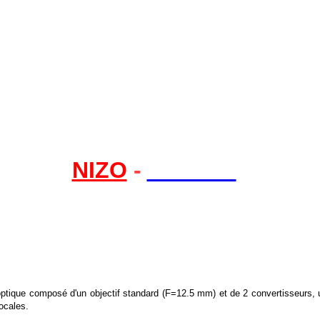
NIZO
-
Allmat 8
ique composé d'un objectif standard (F=12.5 mm) et de 2 convertisseurs, un 
focales.