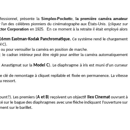
fessionnel, présente la
Simplex-Pockett
e,
la première caméra amateur
r
l'un des célèbres pionniers du cinématographe aux États-Unis. (
cliquez sur
ctor Corporation
en 1925. En ce moment à la retraite il était employé alors
 16mm
Eastman-Kodak
Panchromatique.
Ce système rend le chargement
l C).
ou pour verrouiller la caméra en position de marche.
: le cadran intérieur peut être réglé pour arrêter la caméra automatiquement
 Anastigmat sur la
Model C
). Le diaphragme à iris est muni d'un curseur
 clé de remontage à cliquet repliable et fixée en permanence. La vitesse
u ressort.
unt?). Les premiers (
A et B
) reçoivent un objectif
Ilex Cinemat
ouvrant à
é sur le bague des diaphragmes avec une flèche indiquant l'ouverture sur
ent sur le barillet.