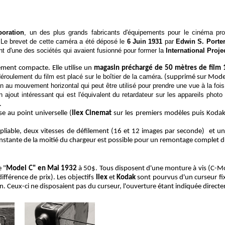
poration
, un des plus grands fabricants d'équipements pour le cinéma pro
 Le brevet de cette caméra a été déposé le
6 Juin 1931
par
Edwin S. Porte
ant d'une des sociétés qui avaient fusionné pour former la
International Proje
ement compacte. Elle utilise un
magasin préchargé de 50 mètres
de film
éroulement du film est placé sur le boîtier de la caméra
. (supprimé sur Mode
au mouvement horizontal qui peut être utilisé pour prendre une vue à la fois 
jout intéressant qui est l'équivalent du retardateur sur les appareils photo 
.
e au point universelle (
Ilex Cinemat
sur les premiers modèles puis Kodak
epliable, deux vitesses de défilement (16 et 12 images par seconde) et une
stante de la moitié du chargeur est possible pour un remontage complet d
e "
Model C" en Mai 1932
à 50$. Tous disposent d'une monture à vis (C-Mo
différence de prix). Les objectifs
Ilex
et
Kodak
sont pourvus d'un curseur fix
. Ceux-ci ne disposaient pas du curseur, l'ouverture étant indiquée directem