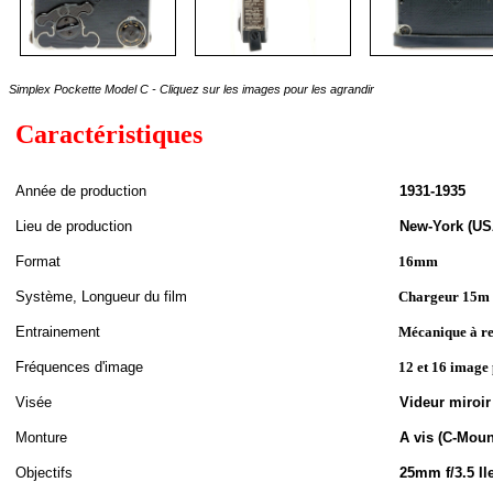
Simplex Pockette Model C - Cliquez sur les images pour les agrandir
Caractéristiques
A
nnée de
production
1931-1935
Lieu de production
New-York (US
Format
16mm
S
ystème,
Longueur du film
Chargeur 15m (
Entrainement
Mécanique à re
Fréquences d'image
12 et 16 image 
Visée
Videur miroir 
Monture
A vis (C-Moun
Objectifs
25mm f/3.5
Il