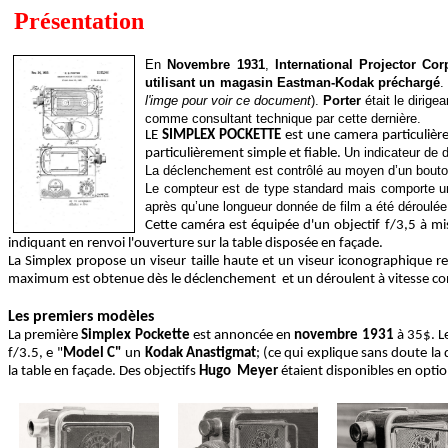
Présentation
En
Novembre 1931
,
International Projector Cor
utilisant un magasin Eastman-Kodak préchargé
.
l'imge pour voir ce document
).
Porter
était le dirige
comme consultant technique par cette dernière.
LE
SIMPLEX POCKETTE
est une camera particulièr
Un indicateur de d
particulièrement simple et fiable.
La déclenchement est contrôlé au moyen d’un bouton 
Le compteur est de type standard mais comporte un a
après qu’une longueur donnée de film a été déroulée
Cette caméra est équipée d'un objectif f/3,5 à mis
indiquant en renvoi l'ouverture sur la table disposée en façade.
La Simplex propose un viseur taille haute et un viseur iconographique r
maximum est obtenue dès le déclenchement et un déroulent à vitesse con
Les premiers modèles
La première
Simplex Pockette
est annoncée en
novembre 1931
à 35$. L
f/3.5, e "
Model C"
un
Kodak Anastigmat
; (ce qui explique sans doute la 
la table en façade. Des objectifs
Hugo Meyer
étaient disponibles en option