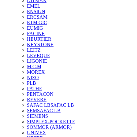
DITMAR
EMEL
ENSIGN
ERCSAM
ETM GIC
EUMIG
FACINE
HEURTIER
KEYSTONE
LEITZ
LEVEQUE
LIGONIE
M.C.M
MOREX
NIZO
PLB
PATHE
PENTACON
REVERE
SAFAC LB
SAFAC LB
SEM
SAFAC LB
SIEMENS
SIMPLEX-POCKETTE
SOMMOR (ARMOR)
UNIVEX