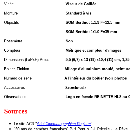
Visée
Viseur de Galilée
Monture
Standard à vis
Objectifs
SOM Berthiot 1:1.9 F=12.5 mm
SOM Berthiot 1:1.0 F=35 mm
Posemètre
Non
Compteur
Métrique et compteur d'images
Dimensions (LxPxH
)
Poids
5,5 (6,7) x 13 (19) x10,4 (11) cm, 1,25
Boitier, Finition
Alliage d'aluminium moulé, peinture 
Numéro de série
A l'intérieur du boitier (voir photos
Accessoires
Sacoche cuir
Observations
Logo en façade REINETTE HL8 ou 
Sources
Le site
ACR "
Ariel Cinematographica Register
"
"50 ans de caméras françaises" P-H Pont & J-L Pricelle - Le Rêve