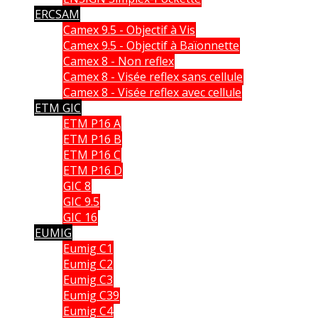
ERCSAM
Camex 9.5 - Objectif à Vis
Camex 9.5 - Objectif à Baïonnette
Camex 8 - Non reflex
Camex 8 - Visée reflex sans cellule
Camex 8 - Visée reflex avec cellule
ETM GIC
ETM P16 A
ETM P16 B
ETM P16 C
ETM P16 D
GIC 8
GIC 9.5
GIC 16
EUMIG
Eumig C1
Eumig C2
Eumig C3
Eumig C39
Eumig C4