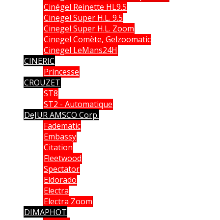
Cinégel Reinette HL9.5
Cinegel Super H.L. 9.5
Cinegel Super H.L. Zoom
Cinegel Comète, Gelzoomatic
Cinegel LeMans24H
CINERIC
Princesse
CROUZET
ST8
ST2 - Automatique
DeJUR AMSCO Corp.
Fadematic
Embassy
Citation
Fleetwood
Spectator
Eldorado
Electra
Electra Zoom
DIMAPHOT