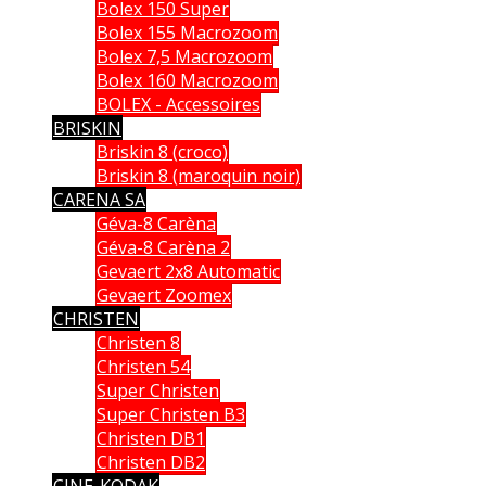
Bolex 150 Super
Bolex 155 Macrozoom
Bolex 7,5 Macrozoom
Bolex 160 Macrozoom
BOLEX - Accessoires
BRISKIN
Briskin 8 (croco)
Briskin 8 (maroquin noir)
CARENA SA
Géva-8 Carèna
Géva-8 Carèna 2
Gevaert 2x8 Automatic
Gevaert Zoomex
CHRISTEN
Christen 8
Christen 54
Super Christen
Super Christen B3
Christen DB1
Christen DB2
CINE-KODAK