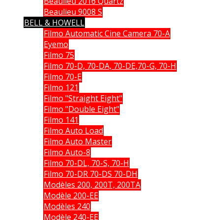
Beaulieu 2016 Quartz
Beaulieu 9008 S
BELL & HOWELL
Filmo Automatic Cine Camera 70-A
Eyemo
Filmo 75
Filmo 70-D, 70-DA, 70-DE,70-G, 70-H
Filmo 70-E
Filmo 121
Filmo "Straight Eight"
Filmo "Double Eight"
Filmo 141
Filmo Auto Load
Filmo Auto Master
Filmo Auto-8
Filmo 70-DL, 70-S, 70-H
Filmo 70-DR 70-DS 70-DH
Modèles 200, 200T, 200TA
Modèle 200-EE
Modèles 240
Modèle 240-EE