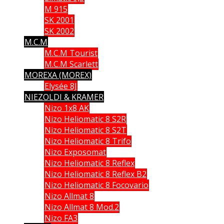
M 915
SK 2001
SK 2002
M.C.M
M.C.M Tourist
M.C.M Scarlett
MOREXA (MOREX)
Elysée 8J
NIEZOLDI & KRAMER
Nizo 1x8 AK
Nizo Heliomatic 8 S2R
Nizo Heliomatic 8 S2T
Nizo Heliomatic 8 Trifo
Nizo Exposomat
Nizo Heliomatic 8 Reflex
Nizo Heliomatic 8 Reflex B2
Nizo Heliomatic 8 Focovario
Nizo Allmat 8
Nizo Allmat 8 Mod.2
Nizo FA3