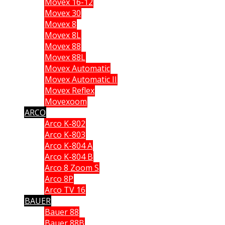
Movex 16-12
Movex 30
Movex 8
Movex 8L
Movex 88
Movex 88L
Movex Automatic
Movex Automatic II
Movex Reflex
Movexoom
ARCO
Arco K-802
Arco K-803
Arco K-804 A
Arco K-804 B
Arco 8 Zoom S
Arco 8P
Arco TV 16
BAUER
Bauer 88
Bauer 88B