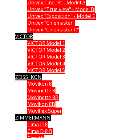
Univex Cine "8" - Model A
Univex "True view" - Model B
Univex "Exposition" - Model C
Univex "Cinemaster"
Univex "Cinemaster II"
VICTOR
VICTOR Model 1
VICTOR Model 2
VICTOR Model 3
VICTOR Model 4
VICTOR Model 5
ZEISS IKON
Movikon 8
Movinette 8
Movinette 8B
Movikon 8B
Moviflex Super
ZIMMERMANN
Cima D 8
Cima D 8 B
Cimatic