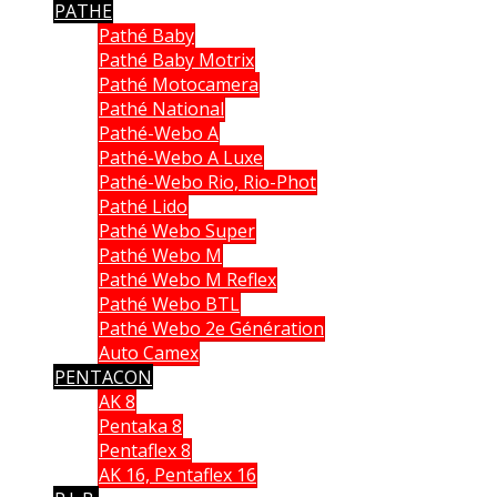
PATHE
Pathé Baby
Pathé Baby Motrix
Pathé Motocamera
Pathé National
Pathé-Webo A
Pathé-Webo A Luxe
Pathé-Webo Rio, Rio-Phot
Pathé Lido
Pathé Webo Super
Pathé Webo M
Pathé Webo M Reflex
Pathé Webo BTL
Pathé Webo 2e Génération
Auto Camex
PENTACON
AK 8
Pentaka 8
Pentaflex 8
AK 16, Pentaflex 16