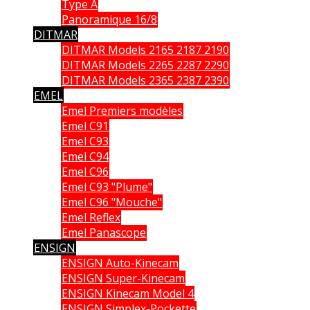
Type A
Panoramique 16/8
DITMAR
DITMAR Models 2165 2187 2190
DITMAR Models 2265 2287 2290
DITMAR Models 2365 2387 2390
EMEL
Emel Premiers modèles
Emel C91
Emel C93
Emel C94
Emel C96
Emel C93 "Plume"
Emel C96 "Mouche"
Emel Reflex
Emel Panascope
ENSIGN
ENSIGN Auto-Kinecam
ENSIGN Super-Kinecam
ENSIGN Kinecam Model 4
ENSIGN Simplex-Pockette