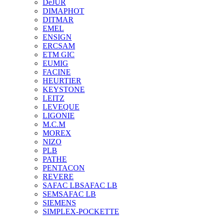
DeJUR
DIMAPHOT
DITMAR
EMEL
ENSIGN
ERCSAM
ETM GIC
EUMIG
FACINE
HEURTIER
KEYSTONE
LEITZ
LEVEQUE
LIGONIE
M.C.M
MOREX
NIZO
PLB
PATHE
PENTACON
REVERE
SAFAC LB
SAFAC LB
SEM
SAFAC LB
SIEMENS
SIMPLEX-POCKETTE