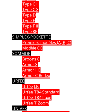
Type C II
Type C 8
Type D
Type F
Type F II
Type 8R
SIMPLEX-POCKETTE
Premiers modèles (A, B, C)
Modèle CC
SOMMOR
Broons 8
Armor 8
Armor IIC
Armor C Reflex
URFEE
Urfée J.B.
Urfée T84 Standard
Urfée T84 Luxe
Urfée T Zoom
UNIVEX