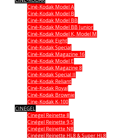
Ciné-Kodak Model A
Ciné-Kodak Model B
Ciné-Kodak Model BB
Ciné-Kodak Model BB Junior
Ciné-Kodak Model K, Model M
Ciné-Kodak Eight
Ciné-Kodak Special
Ciné-Kodak Magazine 16
Ciné-Kodak Model E
Ciné-Kodak Magazine 8
Ciné-Kodak Special II
Ciné-Kodak Reliant
Ciné-Kodak Royal
Ciné-Kodak Brownie
Cine-Kodak K-100
CINEGEL
Cinegel Reinette 8
Cinégel Reinette 9,5
Cinégel Reinette N8
Cinégel Reinette HL8 & Super HL8