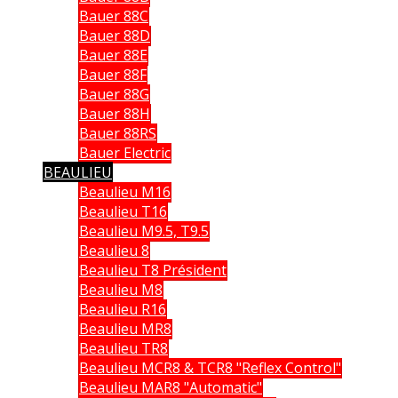
Bauer 88C
Bauer 88D
Bauer 88E
Bauer 88F
Bauer 88G
Bauer 88H
Bauer 88RS
Bauer Electric
BEAULIEU
Beaulieu M16
Beaulieu T16
Beaulieu M9.5, T9.5
Beaulieu 8
Beaulieu T8 Président
Beaulieu M8
Beaulieu R16
Beaulieu MR8
Beaulieu TR8
Beaulieu MCR8 & TCR8 "Reflex Control"
Beaulieu MAR8 "Automatic"