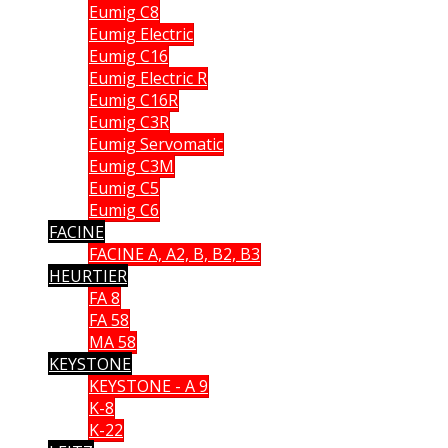
Eumig C8
Eumig Electric
Eumig C16
Eumig Electric R
Eumig C16R
Eumig C3R
Eumig Servomatic
Eumig C3M
Eumig C5
Eumig C6
FACINE
FACINE A, A2, B, B2, B3
HEURTIER
FA 8
FA 58
MA 58
KEYSTONE
KEYSTONE - A 9
K-8
K-22