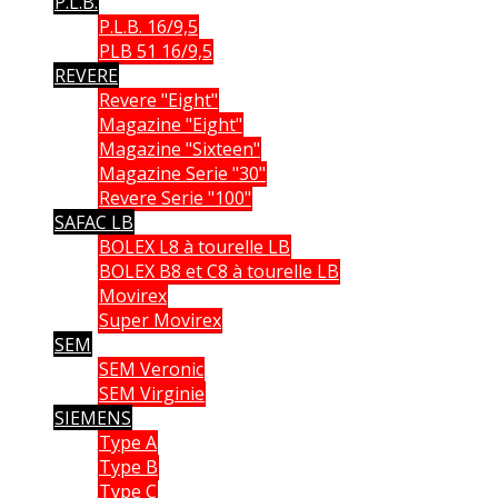
P.L.B.
P.L.B. 16/9,5
PLB 51 16/9,5
REVERE
Revere "Eight"
Magazine "Eight"
Magazine "Sixteen"
Magazine Serie "30"
Revere Serie "100"
SAFAC LB
BOLEX L8 à tourelle LB
BOLEX B8 et C8 à tourelle LB
Movirex
Super Movirex
SEM
SEM Veronic
SEM Virginie
SIEMENS
Type A
Type B
Type C