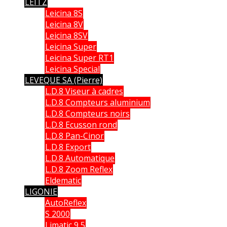
LEITZ
Leicina 8S
Leicina 8V
Leicina 8SV
Leicina Super
Leicina Super RT1
Leicina Special
LEVEQUE SA (Pierre)
L.D.8 Viseur à cadres
L.D.8 Compteurs aluminium
L.D.8 Compteurs noirs
L.D.8 Ecusson rond
L.D.8 Pan-Cinor
L.D.8 Export
L.D.8 Automatique
L.D.8 Zoom Reflex
Eldematic
LIGONIE
AutoReflex
S 2000
Limatic 9,5