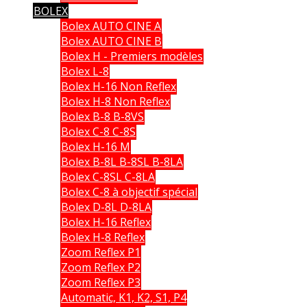
BOLEX
Bolex AUTO CINE A
Bolex AUTO CINE B
Bolex H - Premiers modèles
Bolex L-8
Bolex H-16 Non Reflex
Bolex H-8 Non Reflex
Bolex B-8 B-8VS
Bolex C-8 C-8S
Bolex H-16 M
Bolex B-8L B-8SL B-8LA
Bolex C-8SL C-8LA
Bolex C-8 à objectif spécial
Bolex D-8L D-8LA
Bolex H-16 Reflex
Bolex H-8 Reflex
Zoom Reflex P1
Zoom Reflex P2
Zoom Reflex P3
Automatic, K1, K2, S1, P4