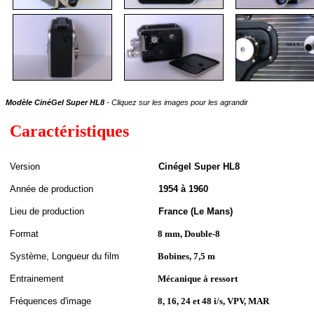
Modèle CinéGel Super HL8
- Cliquez sur les images pour les agrandir
Caractéristiques
Version
Cinégel Super HL8
A
nnée de
production
1954 à 1960
Lieu de production
France (Le Mans)
Format
8 mm, Double-8
S
ystème,
Longueur du film
Bobines, 7,5 m
Entrainement
Mécanique à ressort
Fréquences d'image
8, 16, 24 et 48 i/s, VPV, MAR