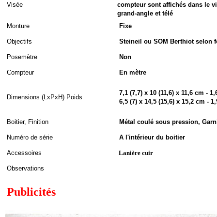
Visée
compteur sont affichés dans le 
grand-angle et télé
Monture
Fixe
Objectifs
Steineil ou SOM Berthiot selon f
Posemètre
Non
Compteur
En mètre
7,1 (7,7) x 10 (11,6) x 11,6 cm - 
Dimensions (LxPxH
)
Poids
6,5 (7) x 14,5 (15,6) x 15,2 cm - 
Boitier, Finition
Métal coulé sous pression, Garni
Numéro de série
A l'intérieur du boitier
Accessoires
Lanière cuir
Observations
Publicités