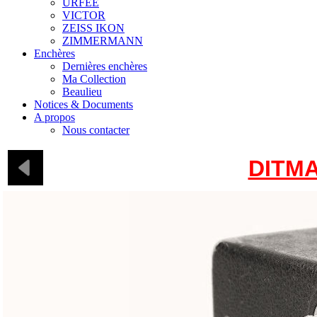
URFEE
VICTOR
ZEISS IKON
ZIMMERMANN
Enchères
Dernières enchères
Ma Collection
Beaulieu
Notices & Documents
A propos
Nous contacter
DITM