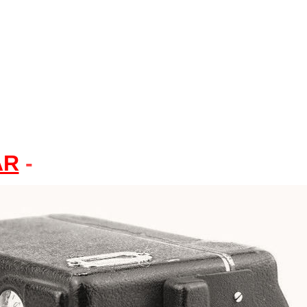
AR
-
Modèles 2165, 2187, 2190