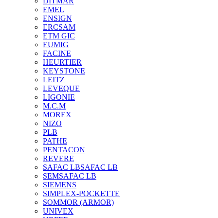
DITMAR
EMEL
ENSIGN
ERCSAM
ETM GIC
EUMIG
FACINE
HEURTIER
KEYSTONE
LEITZ
LEVEQUE
LIGONIE
M.C.M
MOREX
NIZO
PLB
PATHE
PENTACON
REVERE
SAFAC LB
SAFAC LB
SEM
SAFAC LB
SIEMENS
SIMPLEX-POCKETTE
SOMMOR (ARMOR)
UNIVEX