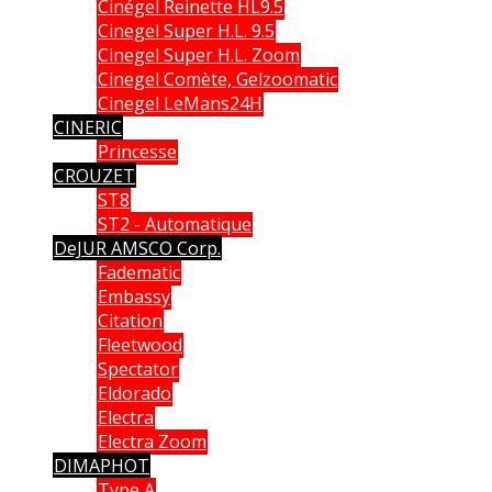
Cinégel Reinette HL9.5
Cinegel Super H.L. 9.5
Cinegel Super H.L. Zoom
Cinegel Comète, Gelzoomatic
Cinegel LeMans24H
CINERIC
Princesse
CROUZET
ST8
ST2 - Automatique
DeJUR AMSCO Corp.
Fadematic
Embassy
Citation
Fleetwood
Spectator
Eldorado
Electra
Electra Zoom
DIMAPHOT
Type A