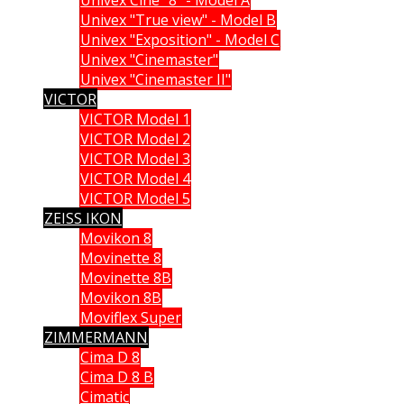
Univex "True view" - Model B
Univex "Exposition" - Model C
Univex "Cinemaster"
Univex "Cinemaster II"
VICTOR
VICTOR Model 1
VICTOR Model 2
VICTOR Model 3
VICTOR Model 4
VICTOR Model 5
ZEISS IKON
Movikon 8
Movinette 8
Movinette 8B
Movikon 8B
Moviflex Super
ZIMMERMANN
Cima D 8
Cima D 8 B
Cimatic