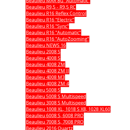
Beaulieu MAR 8G "Automatic"
Beaulieu R9,5 - R9,5 RC
Beaulieu R16 Reflex Control
Beaulieu R16 "Electric"
Beaulieu R16 "Sync"
Beaulieu R16 "Automatic"
Beaulieu R16 "AutoZooming"
Beaulieu NEWS 16
Beaulieu 2008 S
Beaulieu 4008 S
Beaulieu 4008 ZM
Beaulieu 4008 ZM II
Beaulieu 4008 M3
Beaulieu 4008 ZM 4
Beaulieu 5008 S
Beaulieu 5008 S Multispeed
Beaulieu 3008 S Multispeed
Beaulieu 1008 XL, 1018 S X8, 1028 XL60
Beaulieu 6008 S, 6008 PRO
Beaulieu 7008 S, 7008 PRO
Beaulieu 2016 Quartz