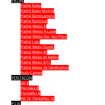
PATHE
Pathé Baby
Pathé Baby Motrix
Pathé Motocamera
Pathé National
Pathé-Webo A
Pathé-Webo A Luxe
Pathé-Webo Rio, Rio-Phot
Pathé Lido
Pathé Webo Super
Pathé Webo M
Pathé Webo M Reflex
Pathé Webo BTL
Pathé Webo 2e Génération
Auto Camex
PENTACON
AK 8
Pentaka 8
Pentaflex 8
AK 16, Pentaflex 16
P.L.B.