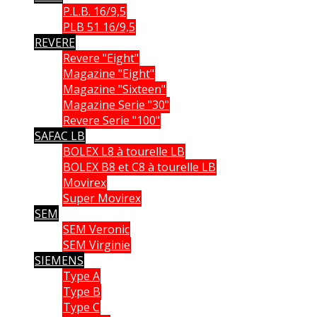
P.L.B. 16/9,5
PLB 51 16/9,5
REVERE
Revere "Eight"
Magazine "Eight"
Magazine "Sixteen"
Magazine Serie "30"
Revere Serie "100"
SAFAC LB
BOLEX L8 à tourelle LB
BOLEX B8 et C8 à tourelle LB
Movirex
Super Movirex
SEM
SEM Veronic
SEM Virginie
SIEMENS
Type A
Type B
Type C