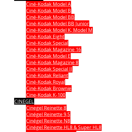
Ciné-Kodak Model A
Ciné-Kodak Model B
Ciné-Kodak Model BB
Ciné-Kodak Model BB Junior
Ciné-Kodak Model K, Model M
Ciné-Kodak Eight
Ciné-Kodak Special
Ciné-Kodak Magazine 16
Ciné-Kodak Model E
Ciné-Kodak Magazine 8
Ciné-Kodak Special II
Ciné-Kodak Reliant
Ciné-Kodak Royal
Ciné-Kodak Brownie
Cine-Kodak K-100
CINEGEL
Cinegel Reinette 8
Cinégel Reinette 9,5
Cinégel Reinette N8
Cinégel Reinette HL8 & Super HL8