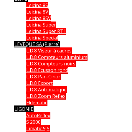
Leicina 8S
Leicina 8V
Leicina 8SV
Leicina Super
Leicina Super RT1
Leicina Special
LEVEQUE SA (Pierre)
L.D.8 Viseur à cadres
L.D.8 Compteurs aluminium
L.D.8 Compteurs noirs
L.D.8 Ecusson rond
L.D.8 Pan-Cinor
L.D.8 Export
L.D.8 Automatique
L.D.8 Zoom Reflex
Eldematic
LIGONIE
AutoReflex
S 2000
Limatic 9,5