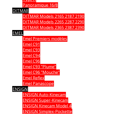
Panoramique 16/8
DITMAR
DITMAR Models 2165 2187 2190
DITMAR Models 2265 2287 2290
DITMAR Models 2365 2387 2390
EMEL
Emel Premiers modèles
Emel C91
Emel C93
Emel C94
Emel C96
Emel C93 "Plume"
Emel C96 "Mouche"
Emel Reflex
Emel Panascope
ENSIGN
ENSIGN Auto-Kinecam
ENSIGN Super-Kinecam
ENSIGN Kinecam Model 4
ENSIGN Simplex-Pockette