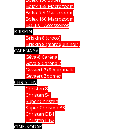
Bolex 155 Macrozoom
Bolex 7,5 Macrozoom
Bolex 160 Macrozoom
BOLEX - Accessoires
BRISKIN
Briskin 8 (croco)
Briskin 8 (maroquin noir)
CARENA SA
Géva-8 Carèna
Géva-8 Carèna 2
Gevaert 2x8 Automatic
Gevaert Zoomex
CHRISTEN
Christen 8
Christen 54
Super Christen
Super Christen B3
Christen DB1
Christen DB2
CINE-KODAK