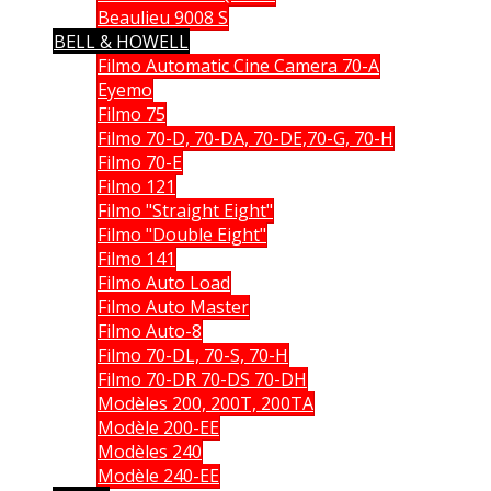
Beaulieu 9008 S
BELL & HOWELL
Filmo Automatic Cine Camera 70-A
Eyemo
Filmo 75
Filmo 70-D, 70-DA, 70-DE,70-G, 70-H
Filmo 70-E
Filmo 121
Filmo "Straight Eight"
Filmo "Double Eight"
Filmo 141
Filmo Auto Load
Filmo Auto Master
Filmo Auto-8
Filmo 70-DL, 70-S, 70-H
Filmo 70-DR 70-DS 70-DH
Modèles 200, 200T, 200TA
Modèle 200-EE
Modèles 240
Modèle 240-EE