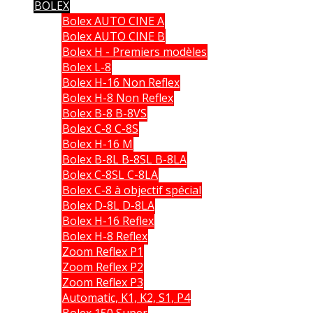
BOLEX
Bolex AUTO CINE A
Bolex AUTO CINE B
Bolex H - Premiers modèles
Bolex L-8
Bolex H-16 Non Reflex
Bolex H-8 Non Reflex
Bolex B-8 B-8VS
Bolex C-8 C-8S
Bolex H-16 M
Bolex B-8L B-8SL B-8LA
Bolex C-8SL C-8LA
Bolex C-8 à objectif spécial
Bolex D-8L D-8LA
Bolex H-16 Reflex
Bolex H-8 Reflex
Zoom Reflex P1
Zoom Reflex P2
Zoom Reflex P3
Automatic, K1, K2, S1, P4
Bolex 150 Super