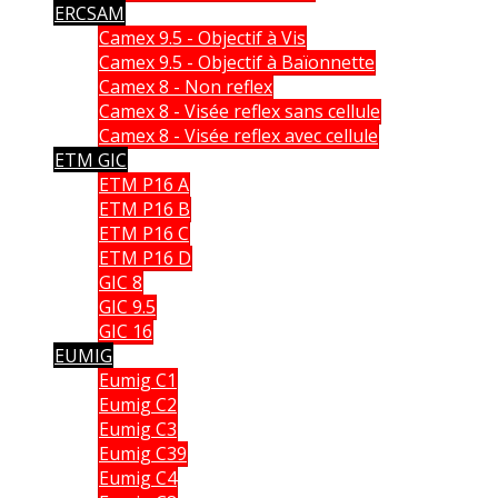
ERCSAM
Camex 9.5 - Objectif à Vis
Camex 9.5 - Objectif à Baïonnette
Camex 8 - Non reflex
Camex 8 - Visée reflex sans cellule
Camex 8 - Visée reflex avec cellule
ETM GIC
ETM P16 A
ETM P16 B
ETM P16 C
ETM P16 D
GIC 8
GIC 9.5
GIC 16
EUMIG
Eumig C1
Eumig C2
Eumig C3
Eumig C39
Eumig C4