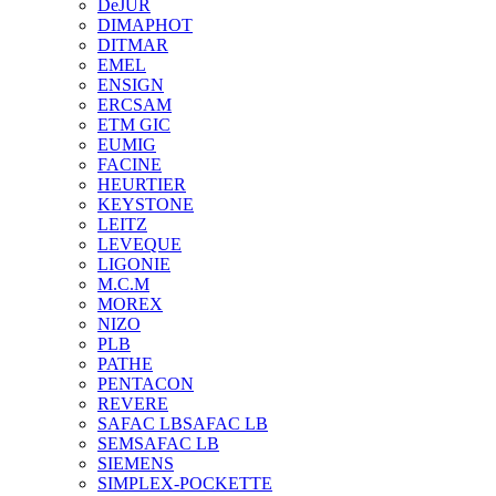
DeJUR
DIMAPHOT
DITMAR
EMEL
ENSIGN
ERCSAM
ETM GIC
EUMIG
FACINE
HEURTIER
KEYSTONE
LEITZ
LEVEQUE
LIGONIE
M.C.M
MOREX
NIZO
PLB
PATHE
PENTACON
REVERE
SAFAC LB
SAFAC LB
SEM
SAFAC LB
SIEMENS
SIMPLEX-POCKETTE