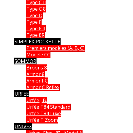
Type C II
Type C 8
Type D
Type F
Type F II
Type 8R
SIMPLEX-POCKETTE
Premiers modèles (A, B, C)
Modèle CC
SOMMOR
Broons 8
Armor 8
Armor IIC
Armor C Reflex
URFEE
Urfée J.B.
Urfée T84 Standard
Urfée T84 Luxe
Urfée T Zoom
UNIVEX
Univex Cine "8" - Model A