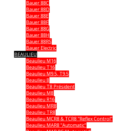
Bauer 88C
Bauer 88D
Bauer 88E
Bauer 88F
Bauer 88G
Bauer 88H
Bauer 88RS
Bauer Electric
BEAULIEU
Beaulieu M16
Beaulieu T16
Beaulieu M9.5, T9.5
Beaulieu 8
Beaulieu T8 Président
Beaulieu M8
Beaulieu R16
Beaulieu MR8
Beaulieu TR8
Beaulieu MCR8 & TCR8 "Reflex Control"
Beaulieu MAR8 "Automatic"