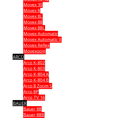
Movex 30
Movex 8
Movex 8L
Movex 88
Movex 88L
Movex Automatic
Movex Automatic II
Movex Reflex
Movexoom
ARCO
Arco K-802
Arco K-803
Arco K-804 A
Arco K-804 B
Arco 8 Zoom S
Arco 8P
Arco TV 16
BAUER
Bauer 88
Bauer 88B