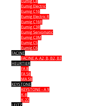
Eumig C8
Eumig Electric
Eumig C16
Eumig Electric R
Eumig C16R
Eumig C3R
Eumig Servomatic
Eumig C3M
Eumig C5
Eumig C6
FACINE
FACINE A, A2, B, B2, B3
HEURTIER
FA 8
FA 58
MA 58
KEYSTONE
KEYSTONE - A 9
K-8
K-22
LEITZ