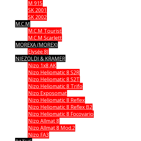
M 915
SK 2001
SK 2002
M.C.M
M.C.M Tourist
M.C.M Scarlett
MOREXA (MOREX)
Elysée 8J
NIEZOLDI & KRAMER
Nizo 1x8 AK
Nizo Heliomatic 8 S2R
Nizo Heliomatic 8 S2T
Nizo Heliomatic 8 Trifo
Nizo Exposomat
Nizo Heliomatic 8 Reflex
Nizo Heliomatic 8 Reflex B2
Nizo Heliomatic 8 Focovario
Nizo Allmat 8
Nizo Allmat 8 Mod.2
Nizo FA3