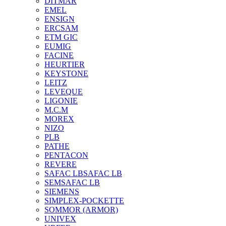
DITMAR
EMEL
ENSIGN
ERCSAM
ETM GIC
EUMIG
FACINE
HEURTIER
KEYSTONE
LEITZ
LEVEQUE
LIGONIE
M.C.M
MOREX
NIZO
PLB
PATHE
PENTACON
REVERE
SAFAC LB
SAFAC LB
SEM
SAFAC LB
SIEMENS
SIMPLEX-POCKETTE
SOMMOR (ARMOR)
UNIVEX