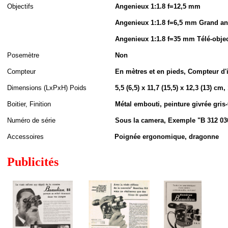
Objectifs
Angenieux 1:1.8 f=12,5 mm
Angenieux
1:1.8 f=6,5 mm
Grand an
Angenieux
1:1.8 f=35 mm
Télé-objec
Posemètre
Non
Compteur
En mètres et en pieds, Compteur d
Dimensions (LxPxH
)
Poids
5,5 (6,5) x 11,7 (15,5) x 12,3 (13) cm,
Boitier, Finition
Métal embouti, peinture givrée gris-v
Numéro de série
Sous la camera, Exemple "B 312 03
Accessoires
Poignée ergonomique, dragonne
Publicités