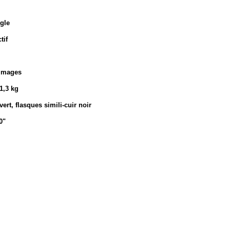
gle
tif
'images
 1,3 kg
ert, flasques simili-cuir noir
0"