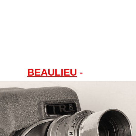
BEAULIEU
-
TR8