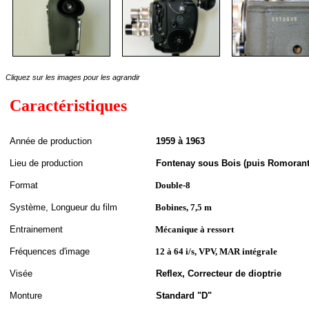
Cliquez sur les images pour les agrandir
Caractéristiques
A
nnée de
production
1959 à 1963
Lieu de production
Fontenay sous Bois (puis Romoranti
Format
Double-8
S
ystème,
Longueur du film
Bobines, 7,5 m
Entrainement
Mécanique à ressort
Fréquences d'image
12 à 64 i/s, VPV, MAR intégrale
Visée
Reflex, Correcteur de dioptrie
Monture
Standard "D"