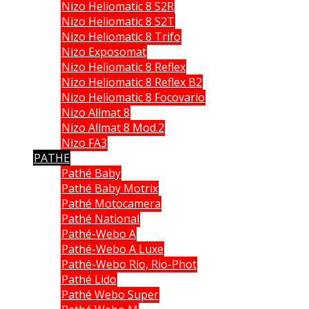
Nizo Heliomatic 8 S2R
Nizo Heliomatic 8 S2T
Nizo Heliomatic 8 Trifo
Nizo Exposomat
Nizo Heliomatic 8 Reflex
Nizo Heliomatic 8 Reflex B2
Nizo Heliomatic 8 Focovario
Nizo Allmat 8
Nizo Allmat 8 Mod.2
Nizo FA3
PATHE
Pathé Baby
Pathé Baby Motrix
Pathé Motocamera
Pathé National
Pathé-Webo A
Pathé-Webo A Luxe
Pathé-Webo Rio, Rio-Phot
Pathé Lido
Pathé Webo Super