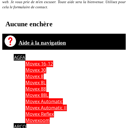
web. Je vous prie de m'en excuser. Toute aide sera la bienvenue. Utilisez pour
cela le formulaire de contact.
Aucune enchère
Aide à la navigation
AGFA
Movex 16-12
Movex 30
Movex 8
Movex 8L
Movex 88
Movex 88L
Movex Automatic
Movex Automatic II
Movex Reflex
Movexoom
ARCO