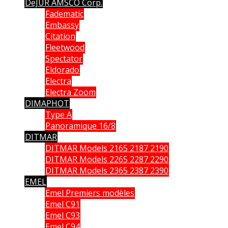
DeJUR AMSCO Corp.
Fadematic
Embassy
Citation
Fleetwood
Spectator
Eldorado
Electra
Electra Zoom
DIMAPHOT
Type A
Panoramique 16/8
DITMAR
DITMAR Models 2165 2187 2190
DITMAR Models 2265 2287 2290
DITMAR Models 2365 2387 2390
EMEL
Emel Premiers modèles
Emel C91
Emel C93
Emel C94