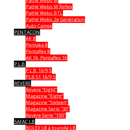
Pathé Webo M
Pathé Webo M Reflex
Pathé Webo BTL
Pathé Webo 2e Génération
Auto Camex
PENTACON
AK 8
Pentaka 8
Pentaflex 8
AK 16, Pentaflex 16
P.L.B.
P.L.B. 16/9,5
PLB 51 16/9,5
REVERE
Revere "Eight"
Magazine "Eight"
Magazine "Sixteen"
Magazine Serie "30"
Revere Serie "100"
SAFAC LB
BOLEX L8 à tourelle LB