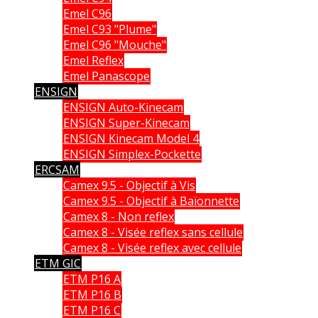
Emel C96
Emel C93 "Plume"
Emel C96 "Mouche"
Emel Reflex
Emel Panascope
ENSIGN
ENSIGN Auto-Kinecam
ENSIGN Super-Kinecam
ENSIGN Kinecam Model 4
ENSIGN Simplex-Pockette
ERCSAM
Camex 9.5 - Objectif à Vis
Camex 9.5 - Objectif à Baïonnette
Camex 8 - Non reflex
Camex 8 - Visée reflex sans cellule
Camex 8 - Visée reflex avec cellule
ETM GIC
ETM P16 A
ETM P16 B
ETM P16 C