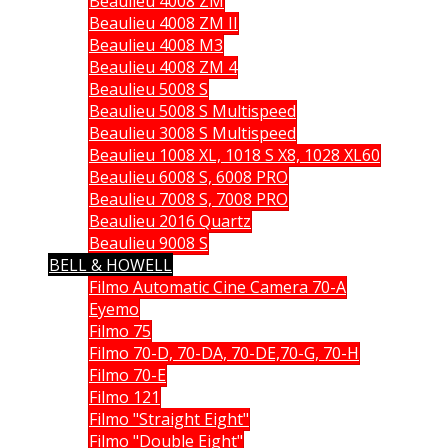
Beaulieu 4008 ZM
Beaulieu 4008 ZM II
Beaulieu 4008 M3
Beaulieu 4008 ZM 4
Beaulieu 5008 S
Beaulieu 5008 S Multispeed
Beaulieu 3008 S Multispeed
Beaulieu 1008 XL, 1018 S X8, 1028 XL60
Beaulieu 6008 S, 6008 PRO
Beaulieu 7008 S, 7008 PRO
Beaulieu 2016 Quartz
Beaulieu 9008 S
BELL & HOWELL
Filmo Automatic Cine Camera 70-A
Eyemo
Filmo 75
Filmo 70-D, 70-DA, 70-DE,70-G, 70-H
Filmo 70-E
Filmo 121
Filmo "Straight Eight"
Filmo "Double Eight"