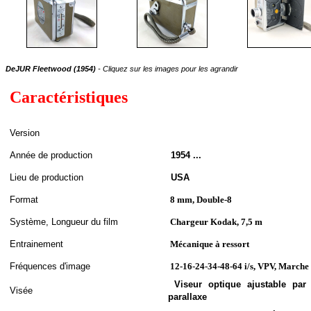
DeJUR Fleetwood (1954)
- Cliquez sur les images pour les agrandir
Caractéristiques
Version
A
nnée de
production
1954 ...
Lieu de production
USA
Format
8 mm, Double-8
S
ystème,
Longueur du film
Chargeur Kodak, 7,5 m
Entrainement
Mécanique à ressort
Fréquences d'image
12-16-24-34-48-64 i/s, VPV, Marche
Viseur optique ajustable pa
Visée
parallaxe