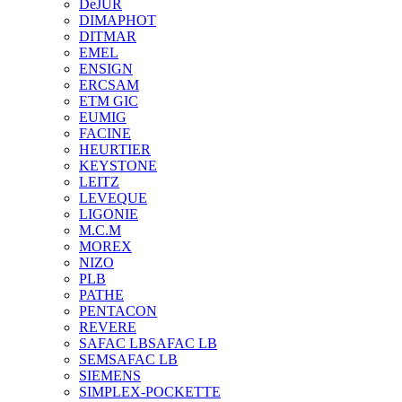
DeJUR
DIMAPHOT
DITMAR
EMEL
ENSIGN
ERCSAM
ETM GIC
EUMIG
FACINE
HEURTIER
KEYSTONE
LEITZ
LEVEQUE
LIGONIE
M.C.M
MOREX
NIZO
PLB
PATHE
PENTACON
REVERE
SAFAC LB
SAFAC LB
SEM
SAFAC LB
SIEMENS
SIMPLEX-POCKETTE