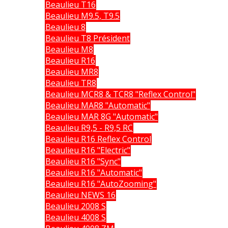
Beaulieu T16
Beaulieu M9.5, T9.5
Beaulieu 8
Beaulieu T8 Président
Beaulieu M8
Beaulieu R16
Beaulieu MR8
Beaulieu TR8
Beaulieu MCR8 & TCR8 "Reflex Control"
Beaulieu MAR8 "Automatic"
Beaulieu MAR 8G "Automatic"
Beaulieu R9,5 - R9,5 RC
Beaulieu R16 Reflex Control
Beaulieu R16 "Electric"
Beaulieu R16 "Sync"
Beaulieu R16 "Automatic"
Beaulieu R16 "AutoZooming"
Beaulieu NEWS 16
Beaulieu 2008 S
Beaulieu 4008 S