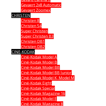
Gevaert 2x8 Automatic
Gevaert Zoomex
CHRISTEN
Christen 8
Christen 54
Super Christen
Super Christen B3
Christen DB1
Christen DB2
CINE-KODAK
Ciné-Kodak Model A
Ciné-Kodak Model B
Ciné-Kodak Model BB
Ciné-Kodak Model BB Junior
Ciné-Kodak Model K, Model M
Ciné-Kodak Eight
Ciné-Kodak Special
Ciné-Kodak Magazine 16
Ciné-Kodak Model E
Ciné-Kodak Magazine 8