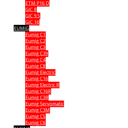
ETM P16 D
GIC 8
GIC 9.5
GIC 16
EUMIG
Eumig C1
Eumig C2
Eumig C3
Eumig C39
Eumig C4
Eumig C8
Eumig Electric
Eumig C16
Eumig Electric R
Eumig C16R
Eumig C3R
Eumig Servomatic
Eumig C3M
Eumig C5
Eumig C6