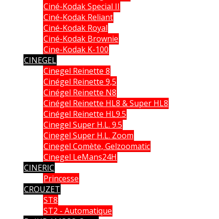
Ciné-Kodak Special II
Ciné-Kodak Reliant
Ciné-Kodak Royal
Ciné-Kodak Brownie
Cine-Kodak K-100
CINEGEL
Cinegel Reinette 8
Cinégel Reinette 9,5
Cinégel Reinette N8
Cinégel Reinette HL8 & Super HL8
Cinégel Reinette HL9.5
Cinegel Super H.L. 9.5
Cinegel Super H.L. Zoom
Cinegel Comète, Gelzoomatic
Cinegel LeMans24H
CINERIC
Princesse
CROUZET
ST8
ST2 - Automatique