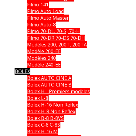
Filmo 141
Filmo Auto Load
Filmo Auto Master
Filmo Auto-8
Filmo 70-DL, 70-S, 70-H
Filmo 70-DR 70-DS 70-DH
Modèles 200, 200T, 200TA
Modèle 200-EE
Modèles 240
Modèle 240-EE
BOLEX
Bolex AUTO CINE A
Bolex AUTO CINE B
Bolex H - Premiers modèles
Bolex L-8
Bolex H-16 Non Reflex
Bolex H-8 Non Reflex
Bolex B-8 B-8VS
Bolex C-8 C-8S
Bolex H-16 M