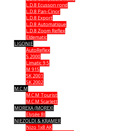
L.D.8 Ecusson rond
L.D.8 Pan-Cinor
L.D.8 Export
L.D.8 Automatique
L.D.8 Zoom Reflex
Eldematic
LIGONIE
AutoReflex
S 2000
Limatic 9,5
M 915
SK 2001
SK 2002
M.C.M
M.C.M Tourist
M.C.M Scarlett
MOREXA (MOREX)
Elysée 8J
NIEZOLDI & KRAMER
Nizo 1x8 AK