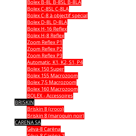
Bolex B-8L B-8SL B-8LA
Bolex C-8SL C-8LA
Bolex C-8 à objectif spécial
Bolex D-8L D-8LA
Bolex H-16 Reflex
Bolex H-8 Reflex
Zoom Reflex P1
Zoom Reflex P2
Zoom Reflex P3
Automatic, K1, K2, S1, P4
Bolex 150 Super
Bolex 155 Macrozoom
Bolex 7,5 Macrozoom
Bolex 160 Macrozoom
BOLEX - Accessoires
BRISKIN
Briskin 8 (croco)
Briskin 8 (maroquin noir)
CARENA SA
Géva-8 Carèna
Géva-8 Carèna 2