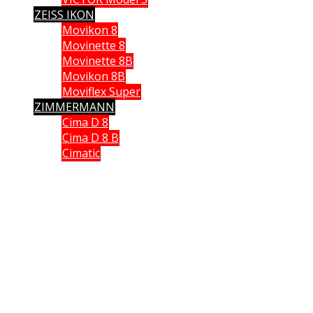
ZEISS IKON
Movikon 8
Movinette 8
Movinette 8B
Movikon 8B
Moviflex Super
ZIMMERMANN
Cima D 8
Cima D 8 B
Cimatic
Que vous soyez collectionneur, expert ou simple amateur, acheteur
ou vendeur, si vous souhaitez partager vos connaissances, formuler
une remarque ou donner un avis, n’hésitez pas à me contacter;
Ce site n'est pas un site commercial, je n'en tire aucun avantage hormis le plaisir de partager
avec vous ma passion des caméras anciennes. Chaque fois qu cela était possible, j'ai utilisé
mes propres documents et mes propres images. J'espère ne pas avoir enfreint les lois sur le
copyright. Si tel n'était pas le cas. Si vous détenez des droits sur des données publiées sur ce
site dont vous souhaitez conserver un usage exclusif, veuillez m'en faire part. Elles seront
immédiatement retirées
.