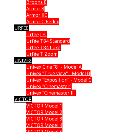
Broons 8
Armor 8
Armor IIC
Armor C Reflex
URFEE
Urfée J.B.
Urfée T84 Standard
Urfée T84 Luxe
Urfée T Zoom
UNIVEX
Univex Cine "8" - Model A
Univex "True view" - Model B
Univex "Exposition" - Model C
Univex "Cinemaster"
Univex "Cinemaster II"
VICTOR
VICTOR Model 1
VICTOR Model 2
VICTOR Model 3
VICTOR Model 4
VICTOR Model 5