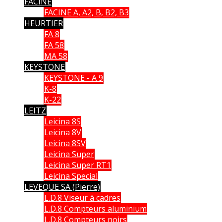
FACINE
FACINE A, A2, B, B2, B3
HEURTIER
FA 8
FA 58
MA 58
KEYSTONE
KEYSTONE - A 9
K-8
K-22
LEITZ
Leicina 8S
Leicina 8V
Leicina 8SV
Leicina Super
Leicina Super RT1
Leicina Special
LEVEQUE SA (Pierre)
L.D.8 Viseur à cadres
L.D.8 Compteurs aluminium
L.D.8 Compteurs noirs