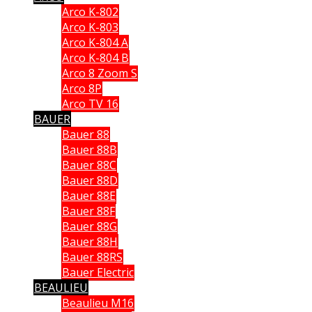
Arco K-802
Arco K-803
Arco K-804 A
Arco K-804 B
Arco 8 Zoom S
Arco 8P
Arco TV 16
BAUER
Bauer 88
Bauer 88B
Bauer 88C
Bauer 88D
Bauer 88E
Bauer 88F
Bauer 88G
Bauer 88H
Bauer 88RS
Bauer Electric
BEAULIEU
Beaulieu M16