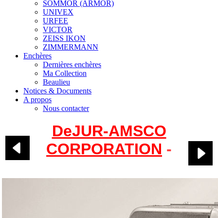
SOMMOR (ARMOR)
UNIVEX
URFEE
VICTOR
ZEISS IKON
ZIMMERMANN
Enchères
Dernières enchères
Ma Collection
Beaulieu
Notices & Documents
A propos
Nous contacter
DeJUR-AMSCO
CORPORATION
-
Fleetwood