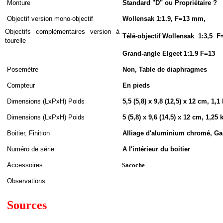
Monture
Standard "D" ou
Propriétaire ?
Objectif version mono-objectif
Wollensak 1:1.9,
F=13 mm,
Objectifs complémentaires version à
Télé-objectif
Wollensak
1:3,5
F=
tourelle
Grand-angle Elgeet 1:1.9 F=13
Posemètre
Non, Table de diaphragmes
Compteur
En pieds
Dimensions (LxPxH
)
Poids
5,5 (5,8) x 9,8 (12,5) x 12 cm, 1,
Dimensions (LxPxH
)
Poids
5 (5,8) x 9,6 (14,5) x 12 cm, 1,25
Boitier, Finition
Alliage d'aluminium chromé, Gar
Numéro de série
A l'intérieur du boitier
Accessoires
Sacoche
Observations
Sources