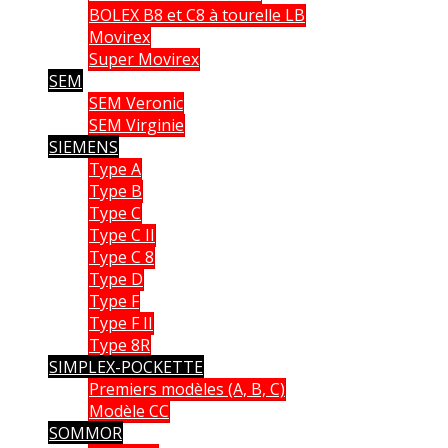
BOLEX B8 et C8 à tourelle LB
Movirex
Super Movirex
SEM
SEM Veronic
SEM Virginie
SIEMENS
Type A
Type B
Type C
Type C II
Type C 8
Type D
Type F
Type F II
Type 8R
SIMPLEX-POCKETTE
Premiers modèles (A, B, C)
Modèle CC
SOMMOR