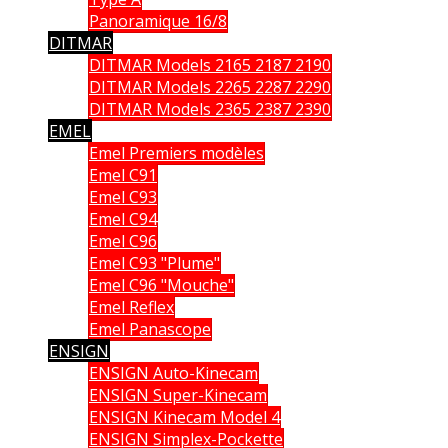
Panoramique 16/8
DITMAR
DITMAR Models 2165 2187 2190
DITMAR Models 2265 2287 2290
DITMAR Models 2365 2387 2390
EMEL
Emel Premiers modèles
Emel C91
Emel C93
Emel C94
Emel C96
Emel C93 "Plume"
Emel C96 "Mouche"
Emel Reflex
Emel Panascope
ENSIGN
ENSIGN Auto-Kinecam
ENSIGN Super-Kinecam
ENSIGN Kinecam Model 4
ENSIGN Simplex-Pockette