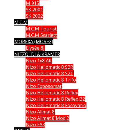
M 915
SK 2001
SK 2002
M.C.M
M.C.M Tourist
M.C.M Scarlett
MOREXA (MOREX)
Elysée 8J
NIEZOLDI & KRAMER
Nizo 1x8 AK
Nizo Heliomatic 8 S2R
Nizo Heliomatic 8 S2T
Nizo Heliomatic 8 Trifo
Nizo Exposomat
Nizo Heliomatic 8 Reflex
Nizo Heliomatic 8 Reflex B2
Nizo Heliomatic 8 Focovario
Nizo Allmat 8
Nizo Allmat 8 Mod.2
Nizo FA3