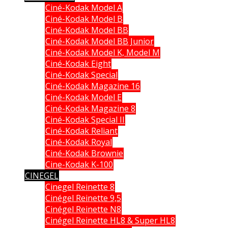
Ciné-Kodak Model A
Ciné-Kodak Model B
Ciné-Kodak Model BB
Ciné-Kodak Model BB Junior
Ciné-Kodak Model K, Model M
Ciné-Kodak Eight
Ciné-Kodak Special
Ciné-Kodak Magazine 16
Ciné-Kodak Model E
Ciné-Kodak Magazine 8
Ciné-Kodak Special II
Ciné-Kodak Reliant
Ciné-Kodak Royal
Ciné-Kodak Brownie
Cine-Kodak K-100
CINEGEL
Cinegel Reinette 8
Cinégel Reinette 9,5
Cinégel Reinette N8
Cinégel Reinette HL8 & Super HL8