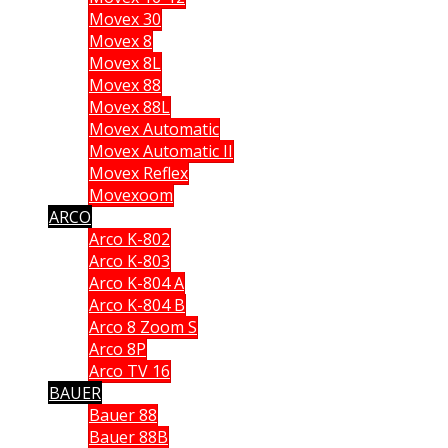
Movex 30
Movex 8
Movex 8L
Movex 88
Movex 88L
Movex Automatic
Movex Automatic II
Movex Reflex
Movexoom
ARCO
Arco K-802
Arco K-803
Arco K-804 A
Arco K-804 B
Arco 8 Zoom S
Arco 8P
Arco TV 16
BAUER
Bauer 88
Bauer 88B