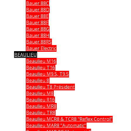
Bauer 88C
Bauer 88D
Bauer 88E
Bauer 88F
Bauer 88G
Bauer 88H
Bauer 88RS
Bauer Electric
BEAULIEU
Beaulieu M16
Beaulieu T16
Beaulieu M9.5, T9.5
Beaulieu 8
Beaulieu T8 Président
Beaulieu M8
Beaulieu R16
Beaulieu MR8
Beaulieu TR8
Beaulieu MCR8 & TCR8 "Reflex Control"
Beaulieu MAR8 "Automatic"