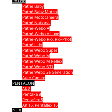
PATHE
Pathé Baby
Pathé Baby Motrix
Pathé Motocamera
Pathé National
Pathé-Webo A
Pathé-Webo A Luxe
Pathé-Webo Rio, Rio-Phot
Pathé Lido
Pathé Webo Super
Pathé Webo M
Pathé Webo M Reflex
Pathé Webo BTL
Pathé Webo 2e Génération
Auto Camex
PENTACON
AK 8
Pentaka 8
Pentaflex 8
AK 16, Pentaflex 16
P.L.B.