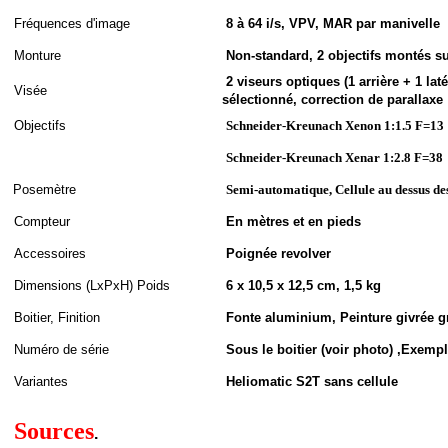
Fréquences d'image
8 à 64 i/s, VPV, MAR par manivelle
Monture
Non-standard, 2 objectifs montés su
2 viseurs optiques (1 arrière + 1 lat
Visée
sélectionné, correction de parallaxe
Objectifs
Schneider-Kreunach Xenon 1:1.5 F=13
Schneider-Kreunach Xenar 1:2.8 F=38
Posemètre
Semi-automatique, Cellule au dessus des 
Compteur
En mètres et en pieds
Accessoires
Poignée revolver
Dimensions (LxPxH
)
Poids
6 x 10,5 x 12,5 cm, 1,5 kg
Boitier, Finition
Fonte aluminium, Peinture givrée g
Numéro de série
Sous le boitier (voir photo) ,Exemp
Variantes
Heliomatic S2T sans cellule
Sources
.