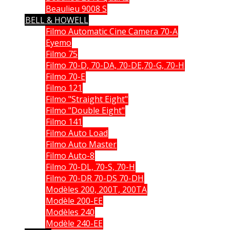
Beaulieu 9008 S
BELL & HOWELL
Filmo Automatic Cine Camera 70-A
Eyemo
Filmo 75
Filmo 70-D, 70-DA, 70-DE,70-G, 70-H
Filmo 70-E
Filmo 121
Filmo "Straight Eight"
Filmo "Double Eight"
Filmo 141
Filmo Auto Load
Filmo Auto Master
Filmo Auto-8
Filmo 70-DL, 70-S, 70-H
Filmo 70-DR 70-DS 70-DH
Modèles 200, 200T, 200TA
Modèle 200-EE
Modèles 240
Modèle 240-EE