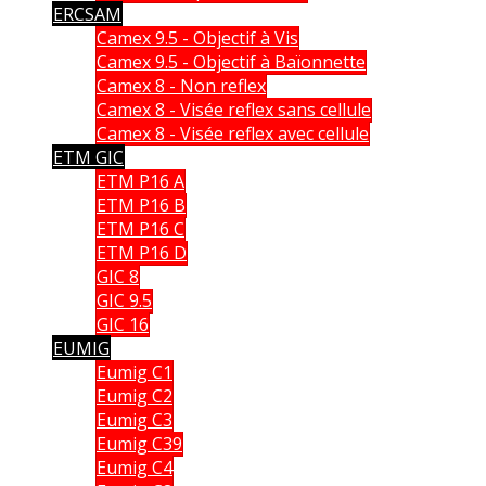
ERCSAM
Camex 9.5 - Objectif à Vis
Camex 9.5 - Objectif à Baïonnette
Camex 8 - Non reflex
Camex 8 - Visée reflex sans cellule
Camex 8 - Visée reflex avec cellule
ETM GIC
ETM P16 A
ETM P16 B
ETM P16 C
ETM P16 D
GIC 8
GIC 9.5
GIC 16
EUMIG
Eumig C1
Eumig C2
Eumig C3
Eumig C39
Eumig C4