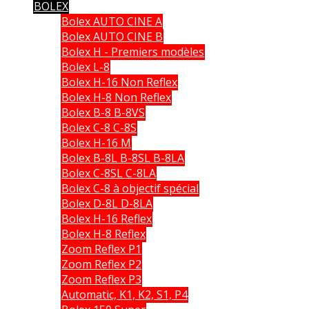
BOLEX
Bolex AUTO CINE A
Bolex AUTO CINE B
Bolex H - Premiers modèles
Bolex L-8
Bolex H-16 Non Reflex
Bolex H-8 Non Reflex
Bolex B-8 B-8VS
Bolex C-8 C-8S
Bolex H-16 M
Bolex B-8L B-8SL B-8LA
Bolex C-8SL C-8LA
Bolex C-8 à objectif spécial
Bolex D-8L D-8LA
Bolex H-16 Reflex
Bolex H-8 Reflex
Zoom Reflex P1
Zoom Reflex P2
Zoom Reflex P3
Automatic, K1, K2, S1, P4