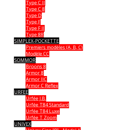
Type C II
Type C 8
Type D
Type F
Type F II
Type 8R
SIMPLEX-POCKETTE
Premiers modèles (A, B, C)
Modèle CC
SOMMOR
Broons 8
Armor 8
Armor IIC
Armor C Reflex
URFEE
Urfée J.B.
Urfée T84 Standard
Urfée T84 Luxe
Urfée T Zoom
UNIVEX