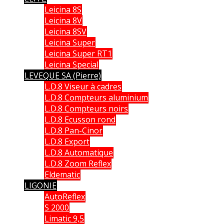
Leicina 8S
Leicina 8V
Leicina 8SV
Leicina Super
Leicina Super RT1
Leicina Special
LEVEQUE SA (Pierre)
L.D.8 Viseur à cadres
L.D.8 Compteurs aluminium
L.D.8 Compteurs noirs
L.D.8 Ecusson rond
L.D.8 Pan-Cinor
L.D.8 Export
L.D.8 Automatique
L.D.8 Zoom Reflex
Eldematic
LIGONIE
AutoReflex
S 2000
Limatic 9,5