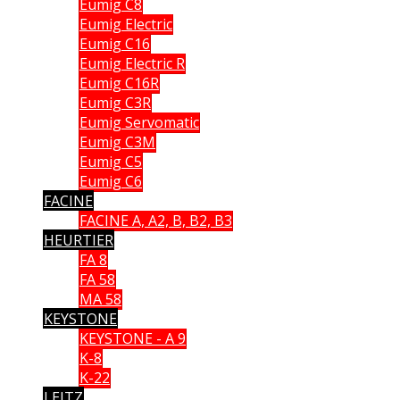
Eumig C8
Eumig Electric
Eumig C16
Eumig Electric R
Eumig C16R
Eumig C3R
Eumig Servomatic
Eumig C3M
Eumig C5
Eumig C6
FACINE
FACINE A, A2, B, B2, B3
HEURTIER
FA 8
FA 58
MA 58
KEYSTONE
KEYSTONE - A 9
K-8
K-22
LEITZ