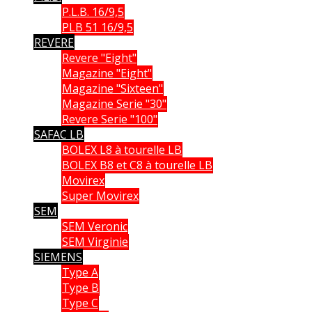
P.L.B. 16/9,5
PLB 51 16/9,5
REVERE
Revere "Eight"
Magazine "Eight"
Magazine "Sixteen"
Magazine Serie "30"
Revere Serie "100"
SAFAC LB
BOLEX L8 à tourelle LB
BOLEX B8 et C8 à tourelle LB
Movirex
Super Movirex
SEM
SEM Veronic
SEM Virginie
SIEMENS
Type A
Type B
Type C