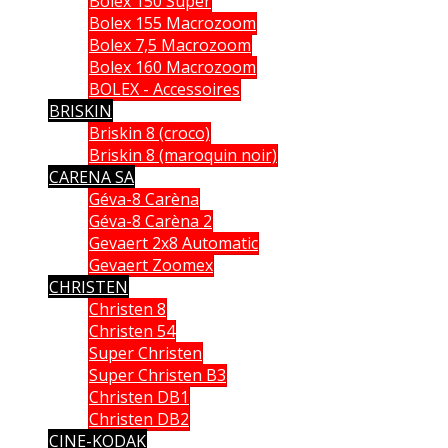
Bolex 150 Super
Bolex 155 Macrozoom
Bolex 7,5 Macrozoom
Bolex 160 Macrozoom
BOLEX - Accessoires
BRISKIN
Briskin 8 (croco)
Briskin 8 (maroquin noir)
CARENA SA
Géva-8 Carèna
Géva-8 Carèna 2
Gevaert 2x8 Automatic
Gevaert Zoomex
CHRISTEN
Christen 8
Christen 54
Super Christen
Super Christen B3
Christen DB1
Christen DB2
CINE-KODAK