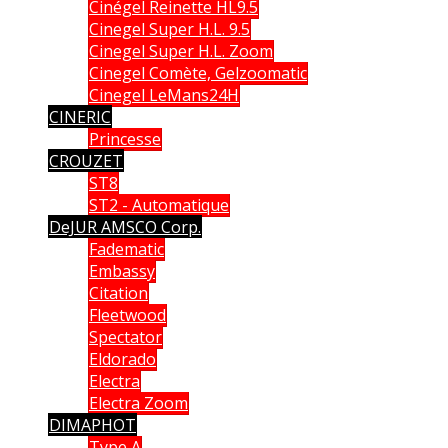
Cinégel Reinette HL9.5
Cinegel Super H.L. 9.5
Cinegel Super H.L. Zoom
Cinegel Comète, Gelzoomatic
Cinegel LeMans24H
CINERIC
Princesse
CROUZET
ST8
ST2 - Automatique
DeJUR AMSCO Corp.
Fadematic
Embassy
Citation
Fleetwood
Spectator
Eldorado
Electra
Electra Zoom
DIMAPHOT
Type A