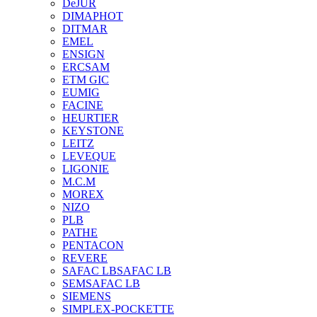
DeJUR
DIMAPHOT
DITMAR
EMEL
ENSIGN
ERCSAM
ETM GIC
EUMIG
FACINE
HEURTIER
KEYSTONE
LEITZ
LEVEQUE
LIGONIE
M.C.M
MOREX
NIZO
PLB
PATHE
PENTACON
REVERE
SAFAC LB
SAFAC LB
SEM
SAFAC LB
SIEMENS
SIMPLEX-POCKETTE