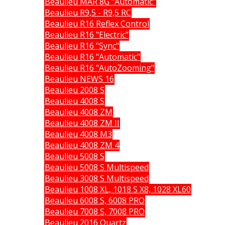
Beaulieu MAR 8G "Automatic"
Beaulieu R9,5 - R9,5 RC
Beaulieu R16 Reflex Control
Beaulieu R16 "Electric"
Beaulieu R16 "Sync"
Beaulieu R16 "Automatic"
Beaulieu R16 "AutoZooming"
Beaulieu NEWS 16
Beaulieu 2008 S
Beaulieu 4008 S
Beaulieu 4008 ZM
Beaulieu 4008 ZM II
Beaulieu 4008 M3
Beaulieu 4008 ZM 4
Beaulieu 5008 S
Beaulieu 5008 S Multispeed
Beaulieu 3008 S Multispeed
Beaulieu 1008 XL, 1018 S X8, 1028 XL60
Beaulieu 6008 S, 6008 PRO
Beaulieu 7008 S, 7008 PRO
Beaulieu 2016 Quartz