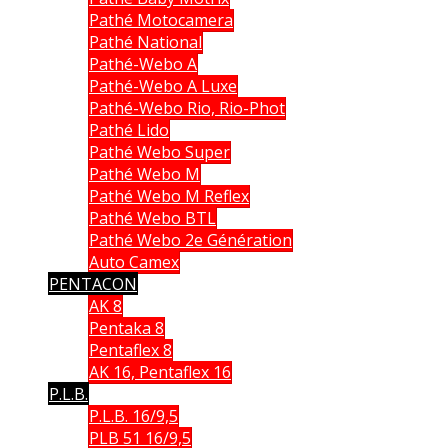
Pathé Motocamera
Pathé National
Pathé-Webo A
Pathé-Webo A Luxe
Pathé-Webo Rio, Rio-Phot
Pathé Lido
Pathé Webo Super
Pathé Webo M
Pathé Webo M Reflex
Pathé Webo BTL
Pathé Webo 2e Génération
Auto Camex
PENTACON
AK 8
Pentaka 8
Pentaflex 8
AK 16, Pentaflex 16
P.L.B.
P.L.B. 16/9,5
PLB 51 16/9,5