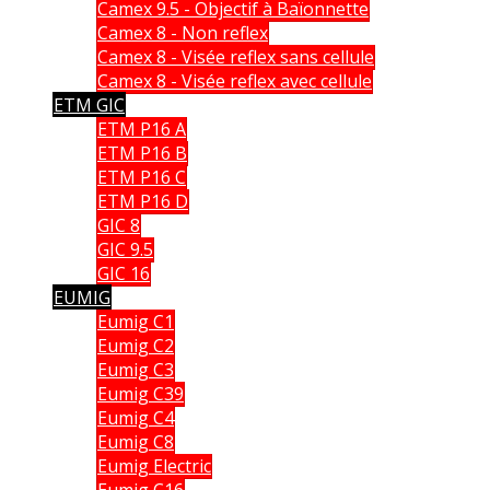
Camex 9.5 - Objectif à Baïonnette
Camex 8 - Non reflex
Camex 8 - Visée reflex sans cellule
Camex 8 - Visée reflex avec cellule
ETM GIC
ETM P16 A
ETM P16 B
ETM P16 C
ETM P16 D
GIC 8
GIC 9.5
GIC 16
EUMIG
Eumig C1
Eumig C2
Eumig C3
Eumig C39
Eumig C4
Eumig C8
Eumig Electric
Eumig C16