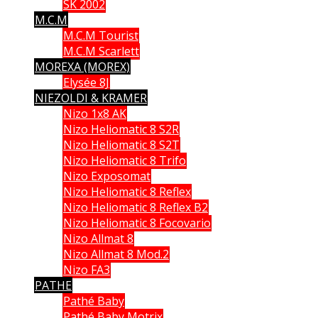
SK 2002
M.C.M
M.C.M Tourist
M.C.M Scarlett
MOREXA (MOREX)
Elysée 8J
NIEZOLDI & KRAMER
Nizo 1x8 AK
Nizo Heliomatic 8 S2R
Nizo Heliomatic 8 S2T
Nizo Heliomatic 8 Trifo
Nizo Exposomat
Nizo Heliomatic 8 Reflex
Nizo Heliomatic 8 Reflex B2
Nizo Heliomatic 8 Focovario
Nizo Allmat 8
Nizo Allmat 8 Mod.2
Nizo FA3
PATHE
Pathé Baby
Pathé Baby Motrix