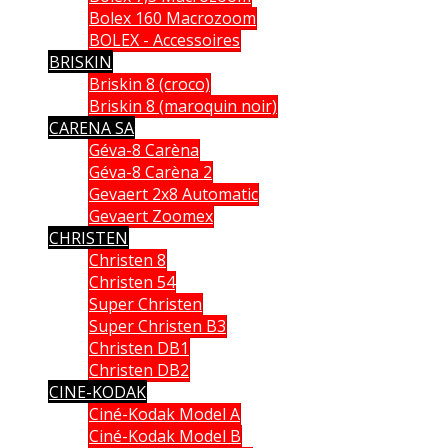
Bolex 160 Macrozoom
BOLEX - Accessoires
BRISKIN
Briskin 8 (croco)
Briskin 8 (maroquin noir)
CARENA SA
Géva-8 Carèna
Géva-8 Carèna 2
Gevaert 2x8 Automatic
Gevaert Zoomex
CHRISTEN
Christen 8
Christen 54
Super Christen
Super Christen B3
Christen DB1
Christen DB2
CINE-KODAK
Ciné-Kodak Model A
Ciné-Kodak Model B