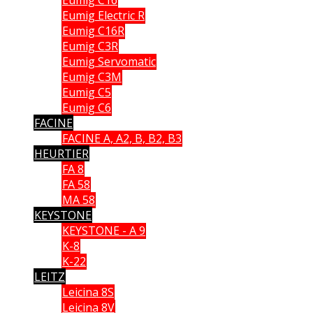
Eumig Electric R
Eumig C16R
Eumig C3R
Eumig Servomatic
Eumig C3M
Eumig C5
Eumig C6
FACINE
FACINE A, A2, B, B2, B3
HEURTIER
FA 8
FA 58
MA 58
KEYSTONE
KEYSTONE - A 9
K-8
K-22
LEITZ
Leicina 8S
Leicina 8V