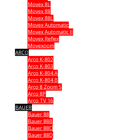
Movex 8L
Movex 88
Movex 88L
Movex Automatic
Movex Automatic II
Movex Reflex
Movexoom
ARCO
Arco K-802
Arco K-803
Arco K-804 A
Arco K-804 B
Arco 8 Zoom S
Arco 8P
Arco TV 16
BAUER
Bauer 88
Bauer 88B
Bauer 88C
Bauer 88D