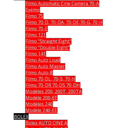
Filmo Automatic Cine Camera 70-A
Eyemo
Filmo 75
Filmo 70-D, 70-DA, 70-DE,70-G, 70-H
Filmo 70-E
Filmo 121
Filmo "Straight Eight"
Filmo "Double Eight"
Filmo 141
Filmo Auto Load
Filmo Auto Master
Filmo Auto-8
Filmo 70-DL, 70-S, 70-H
Filmo 70-DR 70-DS 70-DH
Modèles 200, 200T, 200TA
Modèle 200-EE
Modèles 240
Modèle 240-EE
BOLEX
Bolex AUTO CINE A