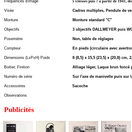
Fréquences d'image
5 vitesses puis 7 à partir de 1941, d
Visée
Cadres multiples, Pendule de ver
Monture
Monture standard "C"
Objectifs
3 objectifs DALLMEYER puis 
Posemètre
Non, table de réglages
Compteur
En pieds (circulaire avec avertis
Dimensions (LxPxH
)
Poids
8 (8,5) x 15,5 (23,5) x (20,8) cm, 2
Boitier, Finition
Alliage léger, Laque brun foncé
Numéro de série
Sur l'axe de manivelle puis sur l
Accessoires
Sacoche
Observations
Publicités