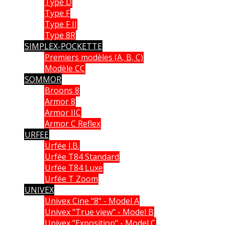
Type D
Type F
Type F II
Type 8R
SIMPLEX-POCKETTE
Premiers modèles (A, B, C)
Modèle CC
SOMMOR
Broons 8
Armor 8
Armor IIC
Armor C Reflex
URFEE
Urfée J.B.
Urfée T84 Standard
Urfée T84 Luxe
Urfée T Zoom
UNIVEX
Univex Cine "8" - Model A
Univex "True view" - Model B
Univex "Exposition" - Model C