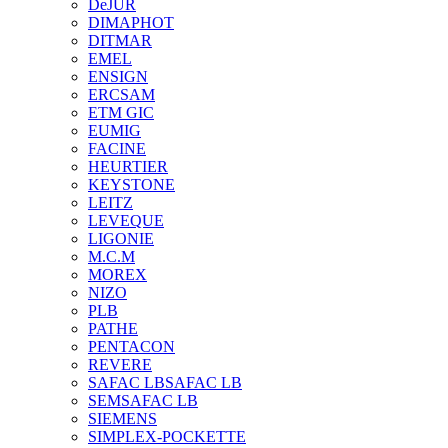
DeJUR
DIMAPHOT
DITMAR
EMEL
ENSIGN
ERCSAM
ETM GIC
EUMIG
FACINE
HEURTIER
KEYSTONE
LEITZ
LEVEQUE
LIGONIE
M.C.M
MOREX
NIZO
PLB
PATHE
PENTACON
REVERE
SAFAC LB
SAFAC LB
SEM
SAFAC LB
SIEMENS
SIMPLEX-POCKETTE