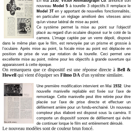
En Mai
1930
,
Victor Animatograph Co
. annonce son
nouveau
Model 5
à tourelle 3 objectifs.Il remplace le
Model 3T
en y apportant de nouvelles fonctionnalités,
en particulier un réglage amélioré des vitesses ainsi
qu'un viseur latéral de mise au point.
Ce système permet la mise au point sur l'objectif
placé au regard d'un oculaire disposé sur le coté de la
camera. L'image captée par un verre dépoli, disposé
dans le même plan que le film, est renvoyée par un prisme et grossie à
l’oculaire. Après mise au point, la focale mise au point est déplacée en
position de prise de vue par rotation de la tourelle.
Ceci permet une
excellente mise au point, même pour les objectifs à grande ouverture qui
apparaissent à cette époque.
On remarquera que ce dispositif est une réponse directe à
Bell &
Howell
qui vient d'équiper ses
Filmo DA
d'un système similaire.
Une première modification intervient en Mai
1932
. Une
nouvelle manivelle
repliable est
fixée sur l'axe de
remontage. Cette manivelle peut être retirée pour être
placée sur l'axe de prise directe et effectuer un
défilement arrière pour un fondu-enchainé. Un nouveau
compteur plus élaboré est disposé sous la caméra. Il
comporte un dispositif sonore de défilement qui évite
de continuer lorque le film est entièrement déroulé.
Le nouveau modèles sont de couleur brun foncé.