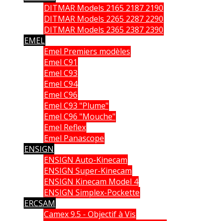
DITMAR Models 2165 2187 2190
DITMAR Models 2265 2287 2290
DITMAR Models 2365 2387 2390
EMEL
Emel Premiers modèles
Emel C91
Emel C93
Emel C94
Emel C96
Emel C93 "Plume"
Emel C96 "Mouche"
Emel Reflex
Emel Panascope
ENSIGN
ENSIGN Auto-Kinecam
ENSIGN Super-Kinecam
ENSIGN Kinecam Model 4
ENSIGN Simplex-Pockette
ERCSAM
Camex 9.5 - Objectif à Vis