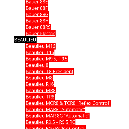
Bauer 88E
Bauer 88F
Bauer 88G
Bauer 88H
Bauer 88RS
Bauer Electric
BEAULIEU
Beaulieu M16
Beaulieu T16
Beaulieu M9.5, T9.5
Beaulieu 8
Beaulieu T8 Président
Beaulieu M8
Beaulieu R16
Beaulieu MR8
Beaulieu TR8
Beaulieu MCR8 & TCR8 "Reflex Control"
Beaulieu MAR8 "Automatic"
Beaulieu MAR 8G "Automatic"
Beaulieu R9,5 - R9,5 RC
Beaulieu R16 Reflex Control