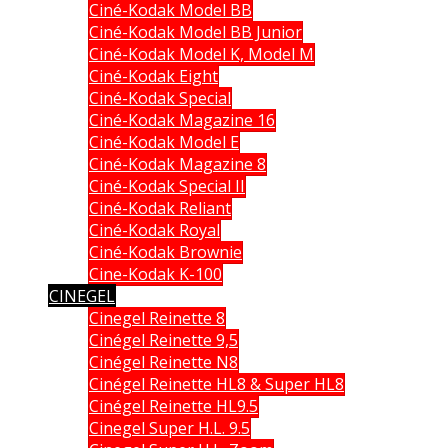
Ciné-Kodak Model BB
Ciné-Kodak Model BB Junior
Ciné-Kodak Model K, Model M
Ciné-Kodak Eight
Ciné-Kodak Special
Ciné-Kodak Magazine 16
Ciné-Kodak Model E
Ciné-Kodak Magazine 8
Ciné-Kodak Special II
Ciné-Kodak Reliant
Ciné-Kodak Royal
Ciné-Kodak Brownie
Cine-Kodak K-100
CINEGEL
Cinegel Reinette 8
Cinégel Reinette 9,5
Cinégel Reinette N8
Cinégel Reinette HL8 & Super HL8
Cinégel Reinette HL9.5
Cinegel Super H.L. 9.5