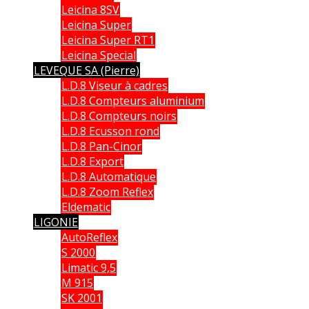
Leicina 8SV
Leicina Super
Leicina Super RT1
Leicina Special
LEVEQUE SA (Pierre)
L.D.8 Viseur à cadres
L.D.8 Compteurs aluminium
L.D.8 Compteurs noirs
L.D.8 Ecusson rond
L.D.8 Pan-Cinor
L.D.8 Export
L.D.8 Automatique
L.D.8 Zoom Reflex
Eldematic
LIGONIE
AutoReflex
S 2000
Limatic 9,5
M 915
SK 2001