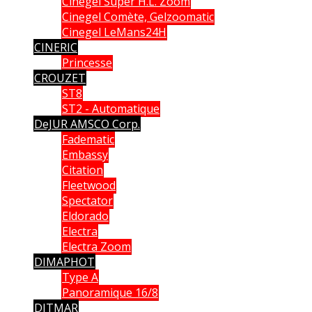
Cinegel Super H.L. Zoom
Cinegel Comète, Gelzoomatic
Cinegel LeMans24H
CINERIC
Princesse
CROUZET
ST8
ST2 - Automatique
DeJUR AMSCO Corp.
Fadematic
Embassy
Citation
Fleetwood
Spectator
Eldorado
Electra
Electra Zoom
DIMAPHOT
Type A
Panoramique 16/8
DITMAR