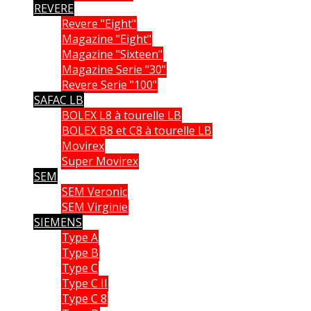
REVERE
Revere "Eight"
Magazine "Eight"
Magazine "Sixteen"
Magazine Serie "30"
Revere Serie "100"
SAFAC LB
BOLEX L8 à tourelle LB
BOLEX B8 et C8 à tourelle LB
Movirex
Super Movirex
SEM
SEM Veronic
SEM Virginie
SIEMENS
Type A
Type B
Type C
Type C II
Type C 8