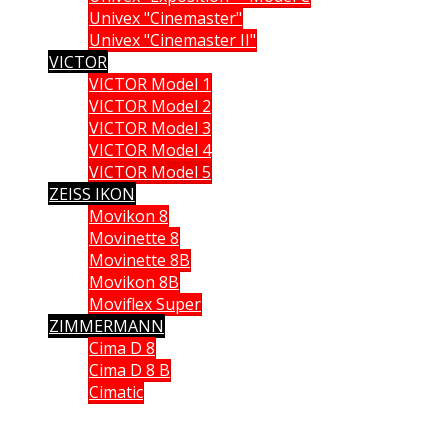
Univex "Cinemaster"
Univex "Cinemaster II"
VICTOR
VICTOR Model 1
VICTOR Model 2
VICTOR Model 3
VICTOR Model 4
VICTOR Model 5
ZEISS IKON
Movikon 8
Movinette 8
Movinette 8B
Movikon 8B
Moviflex Super
ZIMMERMANN
Cima D 8
Cima D 8 B
Cimatic
Que vous soyez collectionneur, expert ou simple amateur, acheteur
ou vendeur, si vous souhaitez partager vos connaissances, formuler