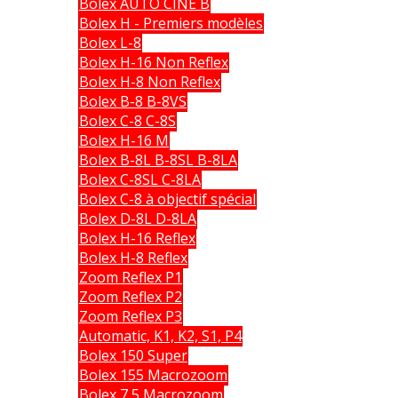
Bolex AUTO CINE B
Bolex H - Premiers modèles
Bolex L-8
Bolex H-16 Non Reflex
Bolex H-8 Non Reflex
Bolex B-8 B-8VS
Bolex C-8 C-8S
Bolex H-16 M
Bolex B-8L B-8SL B-8LA
Bolex C-8SL C-8LA
Bolex C-8 à objectif spécial
Bolex D-8L D-8LA
Bolex H-16 Reflex
Bolex H-8 Reflex
Zoom Reflex P1
Zoom Reflex P2
Zoom Reflex P3
Automatic, K1, K2, S1, P4
Bolex 150 Super
Bolex 155 Macrozoom
Bolex 7,5 Macrozoom