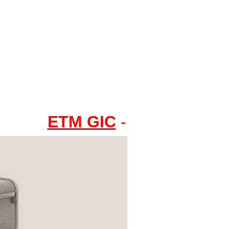
ETM GIC
-
GIC 8