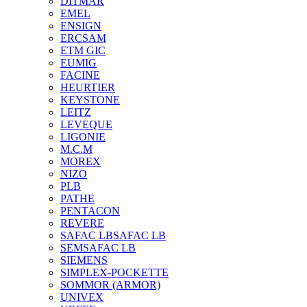
DITMAR
EMEL
ENSIGN
ERCSAM
ETM GIC
EUMIG
FACINE
HEURTIER
KEYSTONE
LEITZ
LEVEQUE
LIGONIE
M.C.M
MOREX
NIZO
PLB
PATHE
PENTACON
REVERE
SAFAC LB
SAFAC LB
SEM
SAFAC LB
SIEMENS
SIMPLEX-POCKETTE
SOMMOR (ARMOR)
UNIVEX