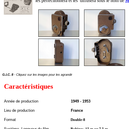
les perfectionnera et les diffusera sous le nom de
M
G.I.C. 8
- Cliquez sur les images pour les agrandir
Caractéristiques
A
nnée de
production
1949 - 1953
Lieu de production
France
Format
Double-8
S
ystème,
Longueur du film
Bobines, 15 m ou 7,5 m