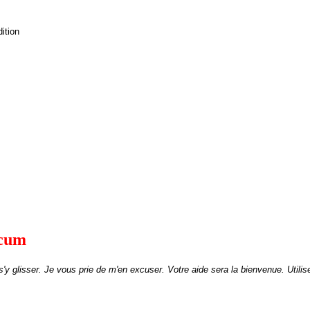
ition
icum
 s'y glisser. Je vous prie de m'en excuser.
Votre aide sera la bienvenue
. Utili