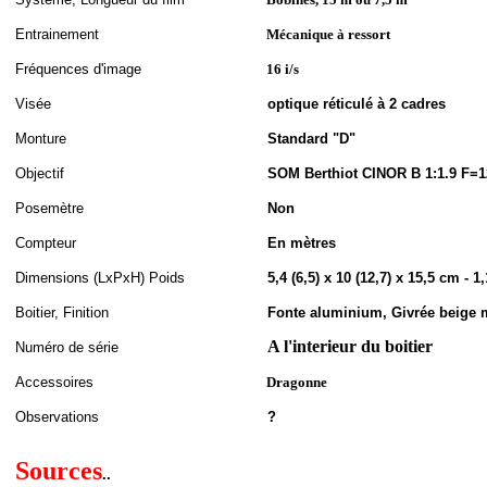
Entrainement
Mécanique à ressort
Fréquences d'image
16 i/s
Visée
optique réticulé à 2 cadres
Monture
Standard "D"
Objectif
SOM Berthiot CINOR B 1:1.9 F=1
Posemètre
Non
Compteur
En mètres
Dimensions (LxPxH
)
Poids
5,4 (6,5) x 10 (12,7) x 15,5 cm - 1
Boitier, Finition
Fonte aluminium, Givrée beige m
A l'interieur du boitier
Numéro de série
Accessoires
Dragonne
Observations
?
Sources
..