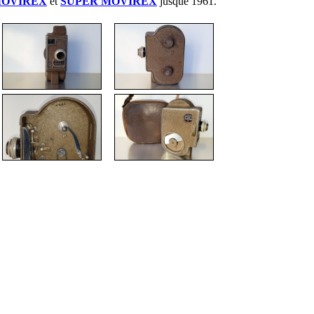
OVIREX
et
SUPER MOVIREX
jusque 1961.