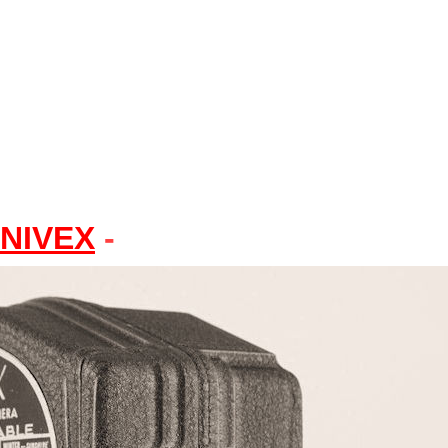
NIVEX
-
'Exposition' - Model 