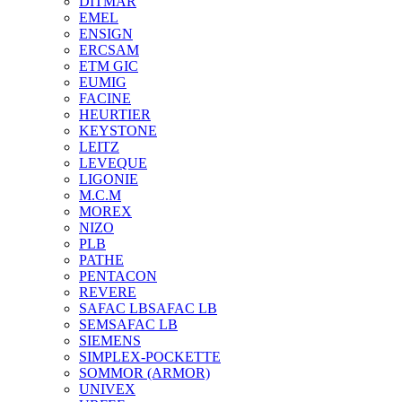
DITMAR
EMEL
ENSIGN
ERCSAM
ETM GIC
EUMIG
FACINE
HEURTIER
KEYSTONE
LEITZ
LEVEQUE
LIGONIE
M.C.M
MOREX
NIZO
PLB
PATHE
PENTACON
REVERE
SAFAC LB
SAFAC LB
SEM
SAFAC LB
SIEMENS
SIMPLEX-POCKETTE
SOMMOR (ARMOR)
UNIVEX