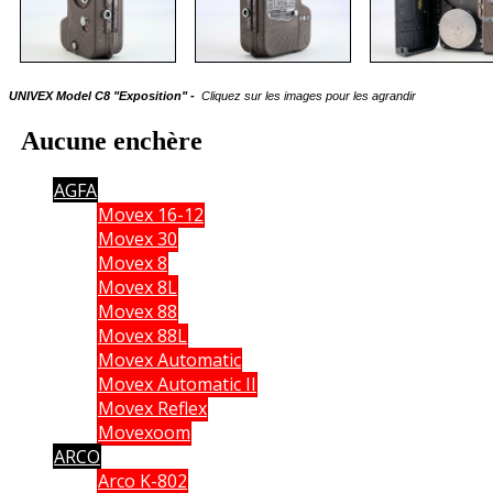
UNIVEX Model C8 "Exposition" -
Cliquez sur les images pour les agrandir
Aucune enchère
AGFA
Movex 16-12
Movex 30
Movex 8
Movex 8L
Movex 88
Movex 88L
Movex Automatic
Movex Automatic II
Movex Reflex
Movexoom
ARCO
Arco K-802