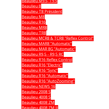
Beaulieu M9.5, T9.5
Beaulieu 8
Beaulieu T8 Président
Beaulieu M8
Beaulieu R16
Beaulieu MR8
Beaulieu TR8
Beaulieu MCR8 & TCR8 "Reflex Control"
Beaulieu MAR8 "Automatic"
Beaulieu MAR 8G "Automatic"
Beaulieu R9,5 - R9,5 RC
Beaulieu R16 Reflex Control
Beaulieu R16 "Electric"
Beaulieu R16 "Sync"
Beaulieu R16 "Automatic"
Beaulieu R16 "AutoZooming"
Beaulieu NEWS 16
Beaulieu 2008 S
Beaulieu 4008 S
Beaulieu 4008 ZM
Beaulieu 4008 ZM II