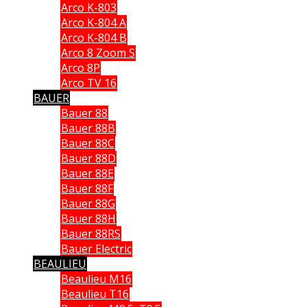
Arco K-803
Arco K-804 A
Arco K-804 B
Arco 8 Zoom S
Arco 8P
Arco TV 16
BAUER
Bauer 88
Bauer 88B
Bauer 88C
Bauer 88D
Bauer 88E
Bauer 88F
Bauer 88G
Bauer 88H
Bauer 88RS
Bauer Electric
BEAULIEU
Beaulieu M16
Beaulieu T16