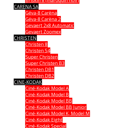
Briskin 8 (maroquin noir)
CARENA SA
Géva-8 Carèna
Géva-8 Carèna 2
Gevaert 2x8 Automatic
Gevaert Zoomex
CHRISTEN
Christen 8
Christen 54
Super Christen
Super Christen B3
Christen DB1
Christen DB2
CINE-KODAK
Ciné-Kodak Model A
Ciné-Kodak Model B
Ciné-Kodak Model BB
Ciné-Kodak Model BB Junior
Ciné-Kodak Model K, Model M
Ciné-Kodak Eight
Ciné-Kodak Special