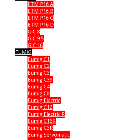
ETM P16 A
ETM P16 B
ETM P16 C
ETM P16 D
GIC 8
GIC 9.5
GIC 16
EUMIG
Eumig C1
Eumig C2
Eumig C3
Eumig C39
Eumig C4
Eumig C8
Eumig Electric
Eumig C16
Eumig Electric R
Eumig C16R
Eumig C3R
Eumig Servomatic