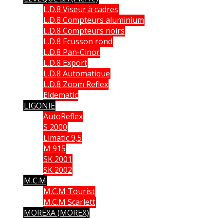
L.D.8 Viseur à cadres
L.D.8 Compteurs aluminium
L.D.8 Compteurs noirs
L.D.8 Ecusson rond
L.D.8 Pan-Cinor
L.D.8 Export
L.D.8 Automatique
L.D.8 Zoom Reflex
Eldematic
LIGONIE
AutoReflex
S 2000
Limatic 9,5
M 915
SK 2001
SK 2002
M.C.M
M.C.M Tourist
M.C.M Scarlett
MOREXA (MOREX)