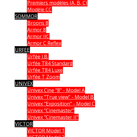
Premiers modèles (A, B, C)
Modèle CC
SOMMOR
Broons 8
Armor 8
Armor IIC
Armor C Reflex
URFEE
Urfée J.B.
Urfée T84 Standard
Urfée T84 Luxe
Urfée T Zoom
UNIVEX
Univex Cine "8" - Model A
Univex "True view" - Model B
Univex "Exposition" - Model C
Univex "Cinemaster"
Univex "Cinemaster II"
VICTOR
VICTOR Model 1