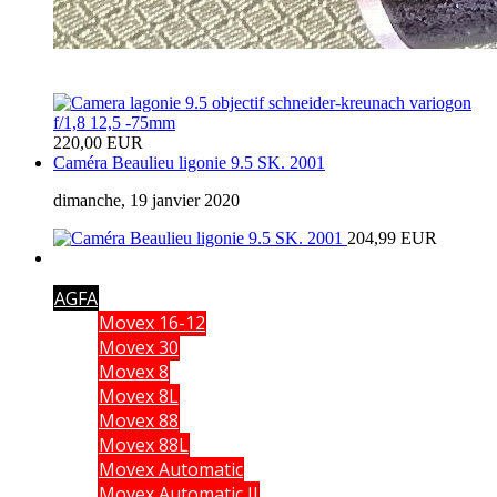
220,00 EUR
Caméra Beaulieu ligonie 9.5 SK. 2001
dimanche, 19 janvier 2020
204,99 EUR
AGFA
Movex 16-12
Movex 30
Movex 8
Movex 8L
Movex 88
Movex 88L
Movex Automatic
Movex Automatic II