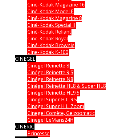
Ciné-Kodak Magazine 16
Ciné-Kodak Model E
Ciné-Kodak Magazine 8
Ciné-Kodak Special II
Ciné-Kodak Reliant
Ciné-Kodak Royal
Ciné-Kodak Brownie
Cine-Kodak K-100
CINEGEL
Cinegel Reinette 8
Cinégel Reinette 9,5
Cinégel Reinette N8
Cinégel Reinette HL8 & Super HL8
Cinégel Reinette HL9.5
Cinegel Super H.L. 9.5
Cinegel Super H.L. Zoom
Cinegel Comète, Gelzoomatic
Cinegel LeMans24H
CINERIC
Princesse