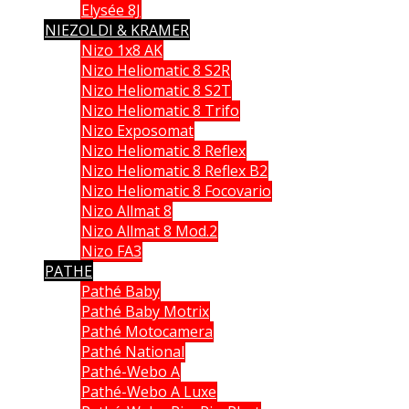
Elysée 8J
NIEZOLDI & KRAMER
Nizo 1x8 AK
Nizo Heliomatic 8 S2R
Nizo Heliomatic 8 S2T
Nizo Heliomatic 8 Trifo
Nizo Exposomat
Nizo Heliomatic 8 Reflex
Nizo Heliomatic 8 Reflex B2
Nizo Heliomatic 8 Focovario
Nizo Allmat 8
Nizo Allmat 8 Mod.2
Nizo FA3
PATHE
Pathé Baby
Pathé Baby Motrix
Pathé Motocamera
Pathé National
Pathé-Webo A
Pathé-Webo A Luxe