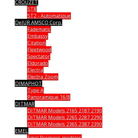
CROUZET
ST8
ST2 - Automatique
DeJUR AMSCO Corp.
Fadematic
Embassy
Citation
Fleetwood
Spectator
Eldorado
Electra
Electra Zoom
DIMAPHOT
Type A
Panoramique 16/8
DITMAR
DITMAR Models 2165 2187 2190
DITMAR Models 2265 2287 2290
DITMAR Models 2365 2387 2390
EMEL
Emel Premiers modèles