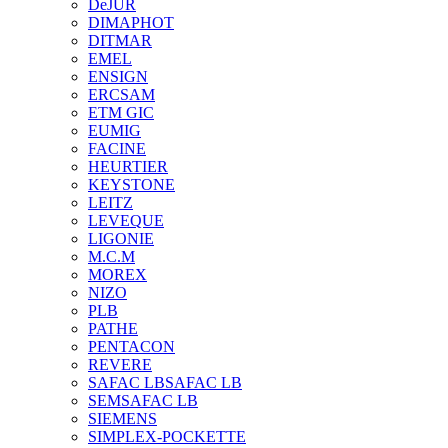
DeJUR
DIMAPHOT
DITMAR
EMEL
ENSIGN
ERCSAM
ETM GIC
EUMIG
FACINE
HEURTIER
KEYSTONE
LEITZ
LEVEQUE
LIGONIE
M.C.M
MOREX
NIZO
PLB
PATHE
PENTACON
REVERE
SAFAC LB
SAFAC LB
SEM
SAFAC LB
SIEMENS
SIMPLEX-POCKETTE