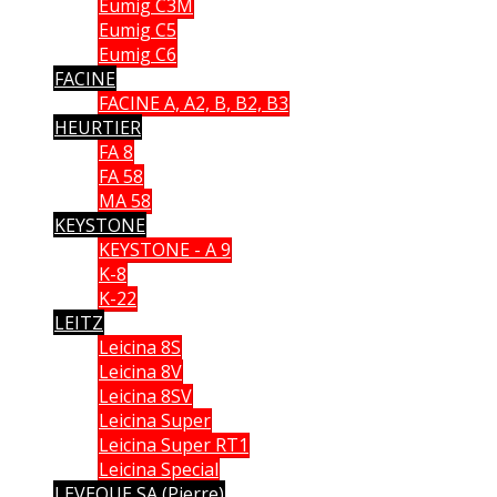
Eumig C3M
Eumig C5
Eumig C6
FACINE
FACINE A, A2, B, B2, B3
HEURTIER
FA 8
FA 58
MA 58
KEYSTONE
KEYSTONE - A 9
K-8
K-22
LEITZ
Leicina 8S
Leicina 8V
Leicina 8SV
Leicina Super
Leicina Super RT1
Leicina Special
LEVEQUE SA (Pierre)