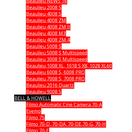
Beaulieu NEWS 16
Beaulieu 2008 S
Beaulieu 4008 S
Beaulieu 4008 ZM
Beaulieu 4008 ZM II
Beaulieu 4008 M3
Beaulieu 4008 ZM 4
Beaulieu 5008 S
Beaulieu 5008 S Multispeed
Beaulieu 3008 S Multispeed
Beaulieu 1008 XL, 1018 S X8, 1028 XL60
Beaulieu 6008 S, 6008 PRO
Beaulieu 7008 S, 7008 PRO
Beaulieu 2016 Quartz
Beaulieu 9008 S
BELL & HOWELL
Filmo Automatic Cine Camera 70-A
Eyemo
Filmo 75
Filmo 70-D, 70-DA, 70-DE,70-G, 70-H
Filmo 70-E