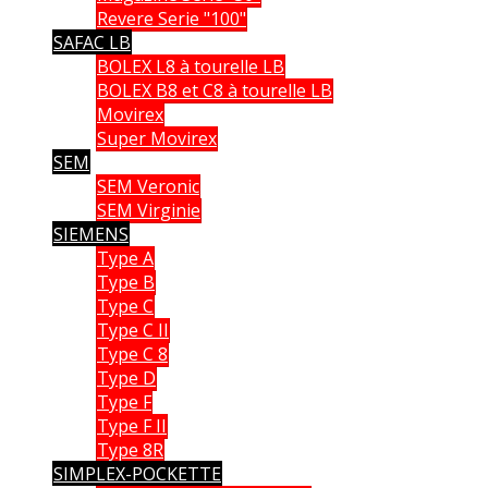
Revere Serie "100"
SAFAC LB
BOLEX L8 à tourelle LB
BOLEX B8 et C8 à tourelle LB
Movirex
Super Movirex
SEM
SEM Veronic
SEM Virginie
SIEMENS
Type A
Type B
Type C
Type C II
Type C 8
Type D
Type F
Type F II
Type 8R
SIMPLEX-POCKETTE