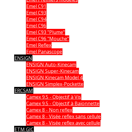
Emel C91
Emel C93
Emel C94
Emel C96
Emel C93 "Plume"
Emel C96 "Mouche"
Emel Reflex
Emel Panascope
ENSIGN
ENSIGN Auto-Kinecam
ENSIGN Super-Kinecam
ENSIGN Kinecam Model 4
ENSIGN Simplex-Pockette
ERCSAM
Camex 9.5 - Objectif à Vis
Camex 9.5 - Objectif à Baïonnette
Camex 8 - Non reflex
Camex 8 - Visée reflex sans cellule
Camex 8 - Visée reflex avec cellule
ETM GIC