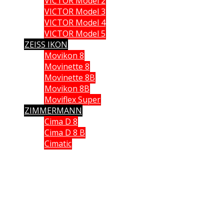
VICTOR Model 2
VICTOR Model 3
VICTOR Model 4
VICTOR Model 5
ZEISS IKON
Movikon 8
Movinette 8
Movinette 8B
Movikon 8B
Moviflex Super
ZIMMERMANN
Cima D 8
Cima D 8 B
Cimatic
Que vous soyez collectionneur, expert ou simple amateur, acheteur
ou vendeur, si vous souhaitez partager vos connaissances, formuler
une remarque ou donner un avis, n’hésitez pas à me contacter;
Ce site n'est pas un site commercial, je n'en tire aucun avantage hormis le plaisir de partager
avec vous ma passion des caméras anciennes. Chaque fois qu cela était possible, j'ai utilisé
mes propres documents et mes propres images. J'espère ne pas avoir enfreint les lois sur le
copyright. Si tel n'était pas le cas. Si vous détenez des droits sur des données publiées sur ce