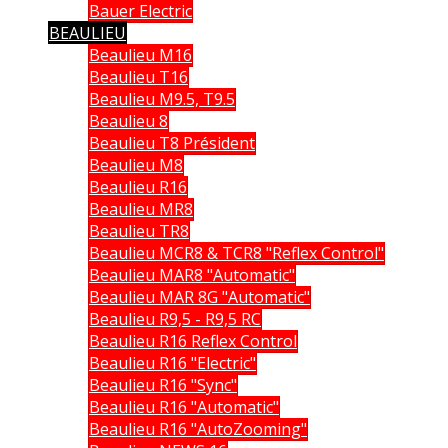
Bauer Electric
BEAULIEU
Beaulieu M16
Beaulieu T16
Beaulieu M9.5, T9.5
Beaulieu 8
Beaulieu T8 Président
Beaulieu M8
Beaulieu R16
Beaulieu MR8
Beaulieu TR8
Beaulieu MCR8 & TCR8 "Reflex Control"
Beaulieu MAR8 "Automatic"
Beaulieu MAR 8G "Automatic"
Beaulieu R9,5 - R9,5 RC
Beaulieu R16 Reflex Control
Beaulieu R16 "Electric"
Beaulieu R16 "Sync"
Beaulieu R16 "Automatic"
Beaulieu R16 "AutoZooming"