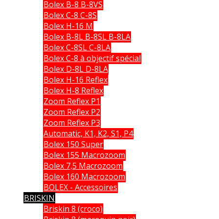
Bolex B-8 B-8VS
Bolex C-8 C-8S
Bolex H-16 M
Bolex B-8L B-8SL B-8LA
Bolex C-8SL C-8LA
Bolex C-8 à objectif spécial
Bolex D-8L D-8LA
Bolex H-16 Reflex
Bolex H-8 Reflex
Zoom Reflex P1
Zoom Reflex P2
Zoom Reflex P3
Automatic, K1, K2, S1, P4
Bolex 150 Super
Bolex 155 Macrozoom
Bolex 7,5 Macrozoom
Bolex 160 Macrozoom
BOLEX - Accessoires
BRISKIN
Briskin 8 (croco)