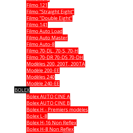
Filmo 121
Filmo "Straight Eight"
Filmo "Double Eight"
Filmo 141
Filmo Auto Load
Filmo Auto Master
Filmo Auto-8
Filmo 70-DL, 70-S, 70-H
Filmo 70-DR 70-DS 70-DH
Modèles 200, 200T, 200TA
Modèle 200-EE
Modèles 240
Modèle 240-EE
BOLEX
Bolex AUTO CINE A
Bolex AUTO CINE B
Bolex H - Premiers modèles
Bolex L-8
Bolex H-16 Non Reflex
Bolex H-8 Non Reflex