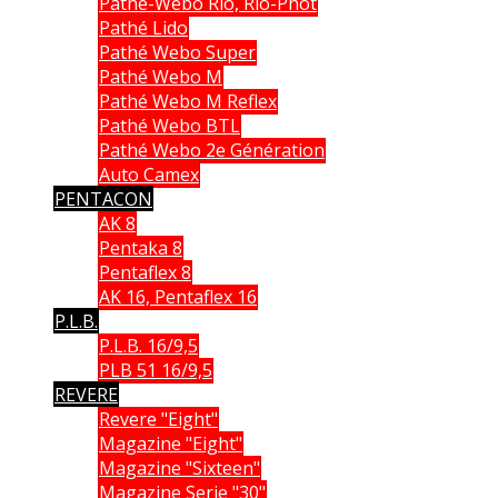
Pathé-Webo Rio, Rio-Phot
Pathé Lido
Pathé Webo Super
Pathé Webo M
Pathé Webo M Reflex
Pathé Webo BTL
Pathé Webo 2e Génération
Auto Camex
PENTACON
AK 8
Pentaka 8
Pentaflex 8
AK 16, Pentaflex 16
P.L.B.
P.L.B. 16/9,5
PLB 51 16/9,5
REVERE
Revere "Eight"
Magazine "Eight"
Magazine "Sixteen"
Magazine Serie "30"