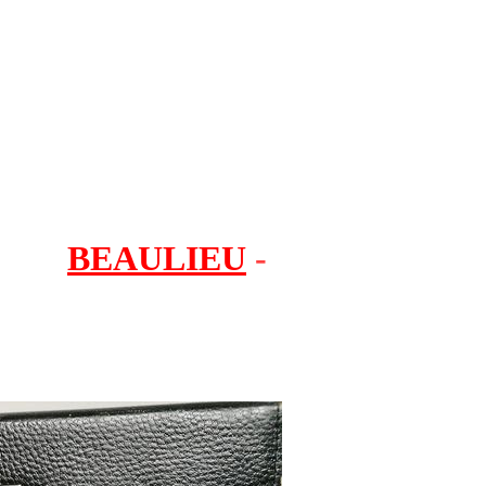
BEAULIEU
-
4008 M3