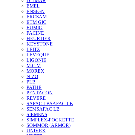
DITMAR
EMEL
ENSIGN
ERCSAM
ETM GIC
EUMIG
FACINE
HEURTIER
KEYSTONE
LEITZ
LEVEQUE
LIGONIE
M.C.M
MOREX
NIZO
PLB
PATHE
PENTACON
REVERE
SAFAC LB
SAFAC LB
SEM
SAFAC LB
SIEMENS
SIMPLEX-POCKETTE
SOMMOR (ARMOR)
UNIVEX