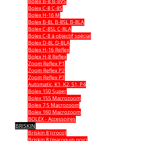
Bolex B-8 B-8VS
Bolex C-8 C-8S
Bolex H-16 M
Bolex B-8L B-8SL B-8LA
Bolex C-8SL C-8LA
Bolex C-8 à objectif spécial
Bolex D-8L D-8LA
Bolex H-16 Reflex
Bolex H-8 Reflex
Zoom Reflex P1
Zoom Reflex P2
Zoom Reflex P3
Automatic, K1, K2, S1, P4
Bolex 150 Super
Bolex 155 Macrozoom
Bolex 7,5 Macrozoom
Bolex 160 Macrozoom
BOLEX - Accessoires
BRISKIN
Briskin 8 (croco)
Briskin 8 (maroquin noir)