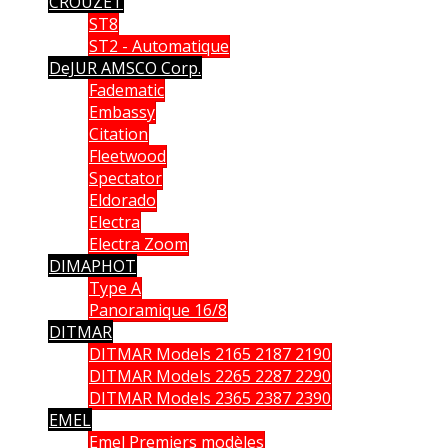
CROUZET
ST8
ST2 - Automatique
DeJUR AMSCO Corp.
Fadematic
Embassy
Citation
Fleetwood
Spectator
Eldorado
Electra
Electra Zoom
DIMAPHOT
Type A
Panoramique 16/8
DITMAR
DITMAR Models 2165 2187 2190
DITMAR Models 2265 2287 2290
DITMAR Models 2365 2387 2390
EMEL
Emel Premiers modèles