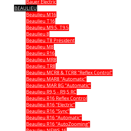
Bauer Electric
BEAULIEU
Beaulieu M16
Beaulieu T16
Beaulieu M9.5, T9.5
Beaulieu 8
Beaulieu T8 Président
Beaulieu M8
Beaulieu R16
Beaulieu MR8
Beaulieu TR8
Beaulieu MCR8 & TCR8 "Reflex Control"
Beaulieu MAR8 "Automatic"
Beaulieu MAR 8G "Automatic"
Beaulieu R9,5 - R9,5 RC
Beaulieu R16 Reflex Control
Beaulieu R16 "Electric"
Beaulieu R16 "Sync"
Beaulieu R16 "Automatic"
Beaulieu R16 "AutoZooming"
Beaulieu NEWS 16