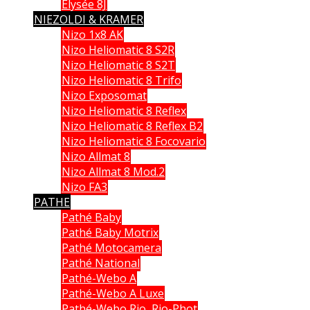
Elysée 8J
NIEZOLDI & KRAMER
Nizo 1x8 AK
Nizo Heliomatic 8 S2R
Nizo Heliomatic 8 S2T
Nizo Heliomatic 8 Trifo
Nizo Exposomat
Nizo Heliomatic 8 Reflex
Nizo Heliomatic 8 Reflex B2
Nizo Heliomatic 8 Focovario
Nizo Allmat 8
Nizo Allmat 8 Mod.2
Nizo FA3
PATHE
Pathé Baby
Pathé Baby Motrix
Pathé Motocamera
Pathé National
Pathé-Webo A
Pathé-Webo A Luxe
Pathé-Webo Rio, Rio-Phot