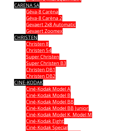
CARENA SA
Géva-8 Carèna
Géva-8 Carèna 2
Gevaert 2x8 Automatic
Gevaert Zoomex
CHRISTEN
Christen 8
Christen 54
Super Christen
Super Christen B3
Christen DB1
Christen DB2
CINE-KODAK
Ciné-Kodak Model A
Ciné-Kodak Model B
Ciné-Kodak Model BB
Ciné-Kodak Model BB Junior
Ciné-Kodak Model K, Model M
Ciné-Kodak Eight
Ciné-Kodak Special