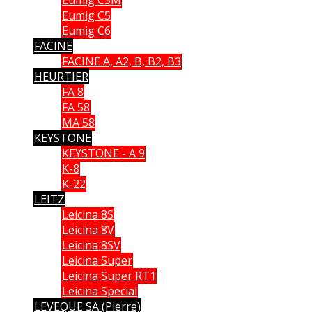
Eumig C3M
Eumig C5
Eumig C6
FACINE
FACINE A, A2, B, B2, B3
HEURTIER
FA 8
FA 58
MA 58
KEYSTONE
KEYSTONE - A 9
K-8
K-22
LEITZ
Leicina 8S
Leicina 8V
Leicina 8SV
Leicina Super
Leicina Super RT1
Leicina Special
LEVEQUE SA (Pierre)