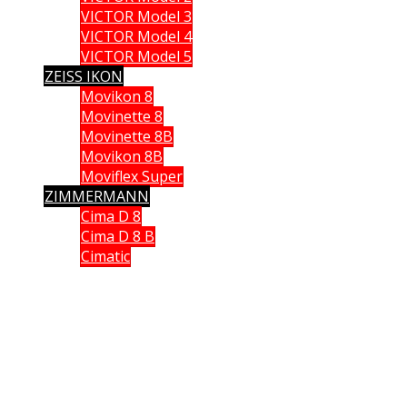
VICTOR Model 3
VICTOR Model 4
VICTOR Model 5
ZEISS IKON
Movikon 8
Movinette 8
Movinette 8B
Movikon 8B
Moviflex Super
ZIMMERMANN
Cima D 8
Cima D 8 B
Cimatic
Que vous soyez collectionneur, expert ou simple amateur, acheteur
ou vendeur, si vous souhaitez partager vos connaissances, formuler
une remarque ou donner un avis, n’hésitez pas à me contacter;
Ce site n'est pas un site commercial, je n'en tire aucun avantage hormis le plaisir de partager
avec vous ma passion des caméras anciennes. Chaque fois qu cela était possible, j'ai utilisé
mes propres documents et mes propres images. J'espère ne pas avoir enfreint les lois sur le
copyright. Si tel n'était pas le cas. Si vous détenez des droits sur des données publiées sur ce
site dont vous souhaitez conserver un usage exclusif, veuillez m'en faire part. Elles seront