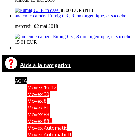
38,00 EUR (NL)
ancienne caméra Eumig C3 , 8 mm argentique, et sacoche
mercredi, 02 mai 2018
15,01 EUR
Aide à la navigation
AGFA
Movex 16-12
Movex 30
Movex 8
Movex 8L
Movex 88
Movex 88L
Movex Automatic
Movex Automatic II