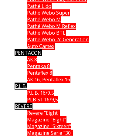
Pathé Lido
Pathé Webo Super
Pathé Webo M
Pathé Webo M Reflex
Pathé Webo BTL
Pathé Webo 2e Génération
Auto Camex
PENTACON
AK 8
Pentaka 8
Pentaflex 8
AK 16, Pentaflex 16
P.L.B.
P.L.B. 16/9,5
PLB 51 16/9,5
REVERE
Revere "Eight"
Magazine "Eight"
Magazine "Sixteen"
Magazine Serie "30"