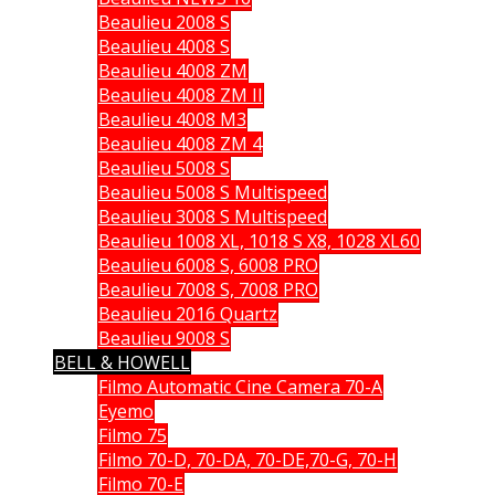
Beaulieu 2008 S
Beaulieu 4008 S
Beaulieu 4008 ZM
Beaulieu 4008 ZM II
Beaulieu 4008 M3
Beaulieu 4008 ZM 4
Beaulieu 5008 S
Beaulieu 5008 S Multispeed
Beaulieu 3008 S Multispeed
Beaulieu 1008 XL, 1018 S X8, 1028 XL60
Beaulieu 6008 S, 6008 PRO
Beaulieu 7008 S, 7008 PRO
Beaulieu 2016 Quartz
Beaulieu 9008 S
BELL & HOWELL
Filmo Automatic Cine Camera 70-A
Eyemo
Filmo 75
Filmo 70-D, 70-DA, 70-DE,70-G, 70-H
Filmo 70-E