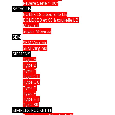
Revere Serie "100"
SAFAC LB
BOLEX L8 à tourelle LB
BOLEX B8 et C8 à tourelle LB
Movirex
Super Movirex
SEM
SEM Veronic
SEM Virginie
SIEMENS
Type A
Type B
Type C
Type C II
Type C 8
Type D
Type F
Type F II
Type 8R
SIMPLEX-POCKETTE