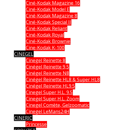
Ciné-Kodak Magazine 16
Ciné-Kodak Model E
Ciné-Kodak Magazine 8
Ciné-Kodak Special II
Ciné-Kodak Reliant
Ciné-Kodak Royal
Ciné-Kodak Brownie
Cine-Kodak K-100
CINEGEL
Cinegel Reinette 8
Cinégel Reinette 9,5
Cinégel Reinette N8
Cinégel Reinette HL8 & Super HL8
Cinégel Reinette HL9.5
Cinegel Super H.L. 9.5
Cinegel Super H.L. Zoom
Cinegel Comète, Gelzoomatic
Cinegel LeMans24H
CINERIC
Princesse