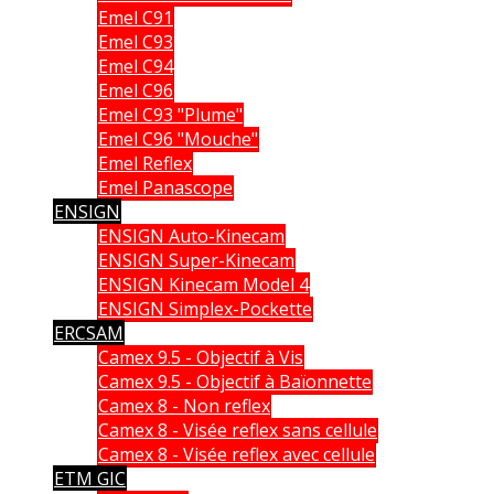
Emel C91
Emel C93
Emel C94
Emel C96
Emel C93 "Plume"
Emel C96 "Mouche"
Emel Reflex
Emel Panascope
ENSIGN
ENSIGN Auto-Kinecam
ENSIGN Super-Kinecam
ENSIGN Kinecam Model 4
ENSIGN Simplex-Pockette
ERCSAM
Camex 9.5 - Objectif à Vis
Camex 9.5 - Objectif à Baïonnette
Camex 8 - Non reflex
Camex 8 - Visée reflex sans cellule
Camex 8 - Visée reflex avec cellule
ETM GIC