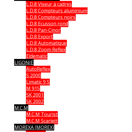
L.D.8 Viseur à cadres
L.D.8 Compteurs aluminium
L.D.8 Compteurs noirs
L.D.8 Ecusson rond
L.D.8 Pan-Cinor
L.D.8 Export
L.D.8 Automatique
L.D.8 Zoom Reflex
Eldematic
LIGONIE
AutoReflex
S 2000
Limatic 9,5
M 915
SK 2001
SK 2002
M.C.M
M.C.M Tourist
M.C.M Scarlett
MOREXA (MOREX)