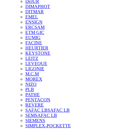
DeJUR
DIMAPHOT
DITMAR
EMEL
ENSIGN
ERCSAM
ETM GIC
EUMIG
FACINE
HEURTIER
KEYSTONE
LEITZ
LEVEQUE
LIGONIE
M.C.M
MOREX
NIZO
PLB
PATHE
PENTACON
REVERE
SAFAC LB
SAFAC LB
SEM
SAFAC LB
SIEMENS
SIMPLEX-POCKETTE