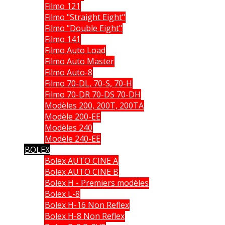
Filmo 121
Filmo "Straight Eight"
Filmo "Double Eight"
Filmo 141
Filmo Auto Load
Filmo Auto Master
Filmo Auto-8
Filmo 70-DL, 70-S, 70-H
Filmo 70-DR 70-DS 70-DH
Modèles 200, 200T, 200TA
Modèle 200-EE
Modèles 240
Modèle 240-EE
BOLEX
Bolex AUTO CINE A
Bolex AUTO CINE B
Bolex H - Premiers modèles
Bolex L-8
Bolex H-16 Non Reflex
Bolex H-8 Non Reflex