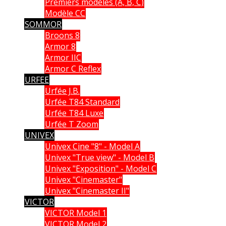
Premiers modèles (A, B, C)
Modèle CC
SOMMOR
Broons 8
Armor 8
Armor IIC
Armor C Reflex
URFEE
Urfée J.B.
Urfée T84 Standard
Urfée T84 Luxe
Urfée T Zoom
UNIVEX
Univex Cine "8" - Model A
Univex "True view" - Model B
Univex "Exposition" - Model C
Univex "Cinemaster"
Univex "Cinemaster II"
VICTOR
VICTOR Model 1
VICTOR Model 2