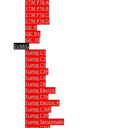
ETM P16 A
ETM P16 B
ETM P16 C
ETM P16 D
GIC 8
GIC 9.5
GIC 16
EUMIG
Eumig C1
Eumig C2
Eumig C3
Eumig C39
Eumig C4
Eumig C8
Eumig Electric
Eumig C16
Eumig Electric R
Eumig C16R
Eumig C3R
Eumig Servomatic