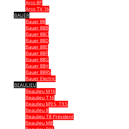
Arco 8P
Arco TV 16
BAUER
Bauer 88
Bauer 88B
Bauer 88C
Bauer 88D
Bauer 88E
Bauer 88F
Bauer 88G
Bauer 88H
Bauer 88RS
Bauer Electric
BEAULIEU
Beaulieu M16
Beaulieu T16
Beaulieu M9.5, T9.5
Beaulieu 8
Beaulieu T8 Président
Beaulieu M8