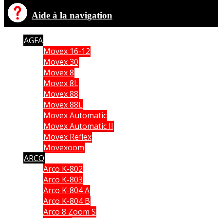
Aide à la navigation
AGFA
Movex 16-12
Movex 30
Movex 8
Movex 8L
Movex 88
Movex 88L
Movex Automatic
Movex Automatic II
Movex Reflex
Movexoom
ARCO
Arco K-802
Arco K-803
Arco K-804 A
Arco K-804 B
Arco 8 Zoom S