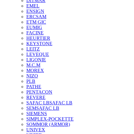
DITMAR
EMEL
ENSIGN
ERCSAM
ETM GIC
EUMIG
FACINE
HEURTIER
KEYSTONE
LEITZ
LEVEQUE
LIGONIE
M.C.M
MOREX
NIZO
PLB
PATHE
PENTACON
REVERE
SAFAC LB
SAFAC LB
SEM
SAFAC LB
SIEMENS
SIMPLEX-POCKETTE
SOMMOR (ARMOR)
UNIVEX