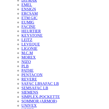
DITMAR
EMEL
ENSIGN
ERCSAM
ETM GIC
EUMIG
FACINE
HEURTIER
KEYSTONE
LEITZ
LEVEQUE
LIGONIE
M.C.M
MOREX
NIZO
PLB
PATHE
PENTACON
REVERE
SAFAC LB
SAFAC LB
SEM
SAFAC LB
SIEMENS
SIMPLEX-POCKETTE
SOMMOR (ARMOR)
UNIVEX