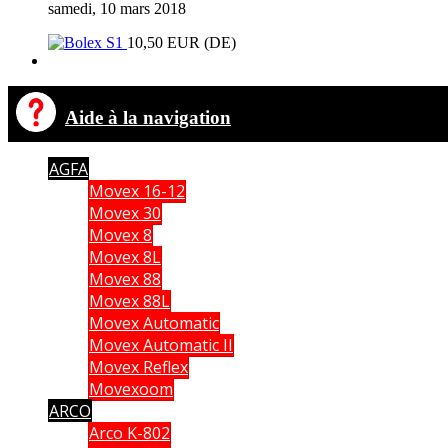
samedi, 10 mars 2018
10,50 EUR (DE)
Aide à la navigation
AGFA
Movex 16-12
Movex 30
Movex 8
Movex 8L
Movex 88
Movex 88L
Movex Automatic
Movex Automatic II
Movex Reflex
Movexoom
ARCO
Arco K-802