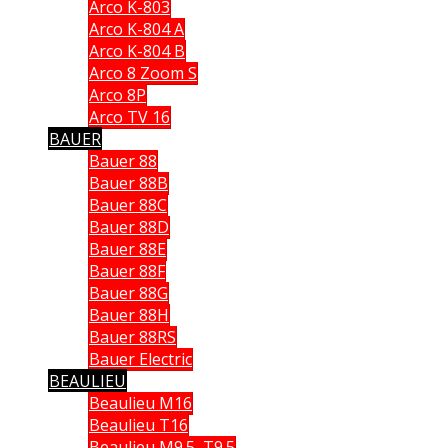
Arco K-803
Arco K-804 A
Arco K-804 B
Arco 8 Zoom S
Arco 8P
Arco TV 16
BAUER
Bauer 88
Bauer 88B
Bauer 88C
Bauer 88D
Bauer 88E
Bauer 88F
Bauer 88G
Bauer 88H
Bauer 88RS
Bauer Electric
BEAULIEU
Beaulieu M16
Beaulieu T16
Beaulieu M9.5, T9.5