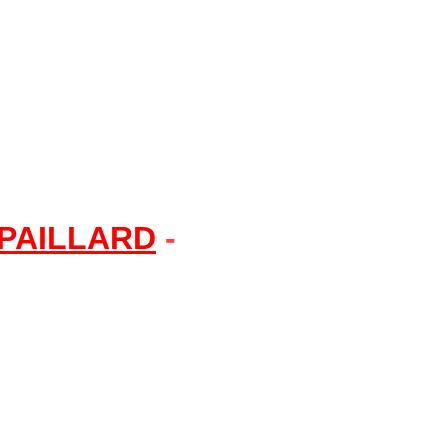
PAILLARD
-
Automatic K1, K2