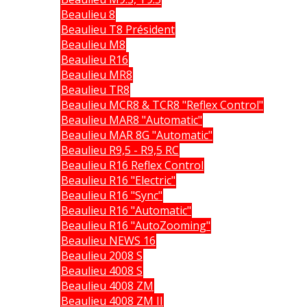
Beaulieu 8
Beaulieu T8 Président
Beaulieu M8
Beaulieu R16
Beaulieu MR8
Beaulieu TR8
Beaulieu MCR8 & TCR8 "Reflex Control"
Beaulieu MAR8 "Automatic"
Beaulieu MAR 8G "Automatic"
Beaulieu R9,5 - R9,5 RC
Beaulieu R16 Reflex Control
Beaulieu R16 "Electric"
Beaulieu R16 "Sync"
Beaulieu R16 "Automatic"
Beaulieu R16 "AutoZooming"
Beaulieu NEWS 16
Beaulieu 2008 S
Beaulieu 4008 S
Beaulieu 4008 ZM
Beaulieu 4008 ZM II