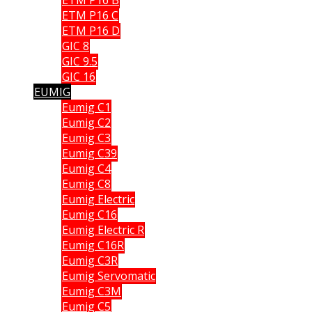
ETM P16 C
ETM P16 D
GIC 8
GIC 9.5
GIC 16
EUMIG
Eumig C1
Eumig C2
Eumig C3
Eumig C39
Eumig C4
Eumig C8
Eumig Electric
Eumig C16
Eumig Electric R
Eumig C16R
Eumig C3R
Eumig Servomatic
Eumig C3M
Eumig C5