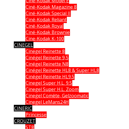
Ciné-Kodak Model E
Ciné-Kodak Magazine 8
Ciné-Kodak Special II
Ciné-Kodak Reliant
Ciné-Kodak Royal
Ciné-Kodak Brownie
Cine-Kodak K-100
CINEGEL
Cinegel Reinette 8
Cinégel Reinette 9,5
Cinégel Reinette N8
Cinégel Reinette HL8 & Super HL8
Cinégel Reinette HL9.5
Cinegel Super H.L. 9.5
Cinegel Super H.L. Zoom
Cinegel Comète, Gelzoomatic
Cinegel LeMans24H
CINERIC
Princesse
CROUZET
ST8