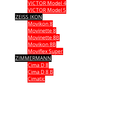
VICTOR Model 4
VICTOR Model 5
ZEISS IKON
Movikon 8
Movinette 8
Movinette 8B
Movikon 8B
Moviflex Super
ZIMMERMANN
Cima D 8
Cima D 8 B
Cimatic
Que vous soyez collectionneur, expert ou simple amateur, acheteur
ou vendeur, si vous souhaitez partager vos connaissances, formuler
une remarque ou donner un avis, n’hésitez pas à me contacter;
Ce site n'est pas un site commercial, je n'en tire aucun avantage hormis le plaisir de partager
avec vous ma passion des caméras anciennes. Chaque fois qu cela était possible, j'ai utilisé
mes propres documents et mes propres images. J'espère ne pas avoir enfreint les lois sur le
copyright. Si tel n'était pas le cas. Si vous détenez des droits sur des données publiées sur ce
site dont vous souhaitez conserver un usage exclusif, veuillez m'en faire part. Elles seront
immédiatement retirées
.