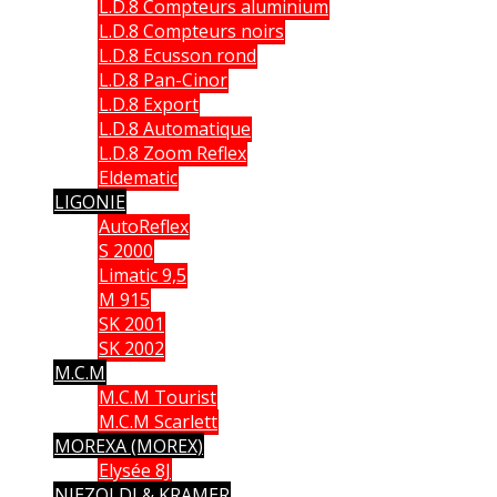
L.D.8 Compteurs aluminium
L.D.8 Compteurs noirs
L.D.8 Ecusson rond
L.D.8 Pan-Cinor
L.D.8 Export
L.D.8 Automatique
L.D.8 Zoom Reflex
Eldematic
LIGONIE
AutoReflex
S 2000
Limatic 9,5
M 915
SK 2001
SK 2002
M.C.M
M.C.M Tourist
M.C.M Scarlett
MOREXA (MOREX)
Elysée 8J
NIEZOLDI & KRAMER