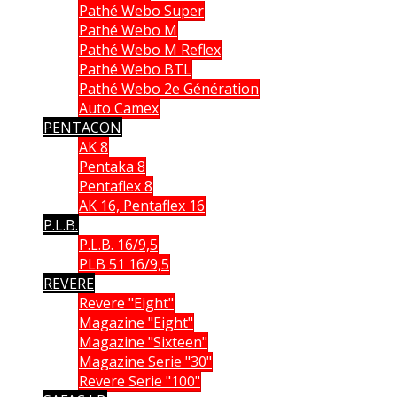
Pathé Webo Super
Pathé Webo M
Pathé Webo M Reflex
Pathé Webo BTL
Pathé Webo 2e Génération
Auto Camex
PENTACON
AK 8
Pentaka 8
Pentaflex 8
AK 16, Pentaflex 16
P.L.B.
P.L.B. 16/9,5
PLB 51 16/9,5
REVERE
Revere "Eight"
Magazine "Eight"
Magazine "Sixteen"
Magazine Serie "30"
Revere Serie "100"