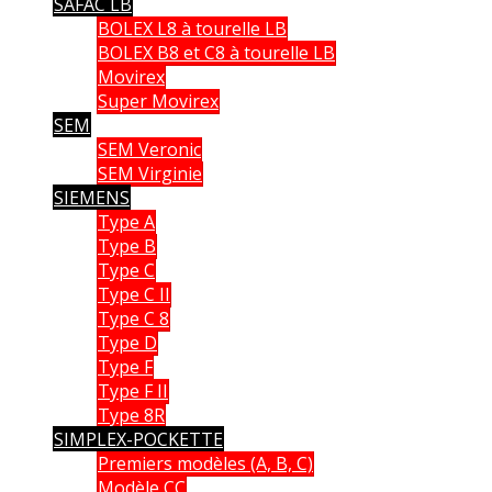
SAFAC LB
BOLEX L8 à tourelle LB
BOLEX B8 et C8 à tourelle LB
Movirex
Super Movirex
SEM
SEM Veronic
SEM Virginie
SIEMENS
Type A
Type B
Type C
Type C II
Type C 8
Type D
Type F
Type F II
Type 8R
SIMPLEX-POCKETTE
Premiers modèles (A, B, C)
Modèle CC