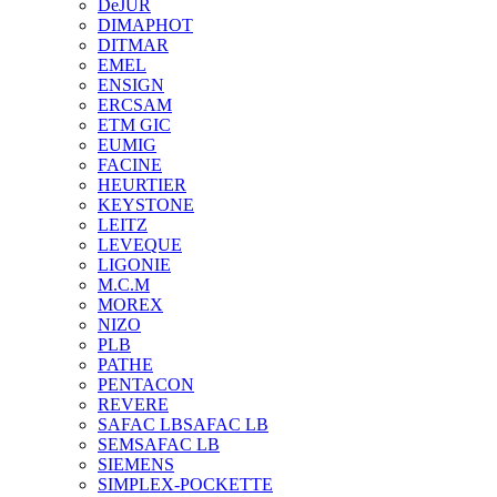
DeJUR
DIMAPHOT
DITMAR
EMEL
ENSIGN
ERCSAM
ETM GIC
EUMIG
FACINE
HEURTIER
KEYSTONE
LEITZ
LEVEQUE
LIGONIE
M.C.M
MOREX
NIZO
PLB
PATHE
PENTACON
REVERE
SAFAC LB
SAFAC LB
SEM
SAFAC LB
SIEMENS
SIMPLEX-POCKETTE