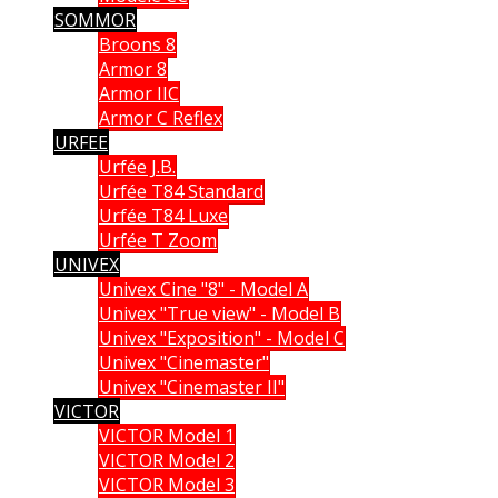
SOMMOR
Broons 8
Armor 8
Armor IIC
Armor C Reflex
URFEE
Urfée J.B.
Urfée T84 Standard
Urfée T84 Luxe
Urfée T Zoom
UNIVEX
Univex Cine "8" - Model A
Univex "True view" - Model B
Univex "Exposition" - Model C
Univex "Cinemaster"
Univex "Cinemaster II"
VICTOR
VICTOR Model 1
VICTOR Model 2
VICTOR Model 3