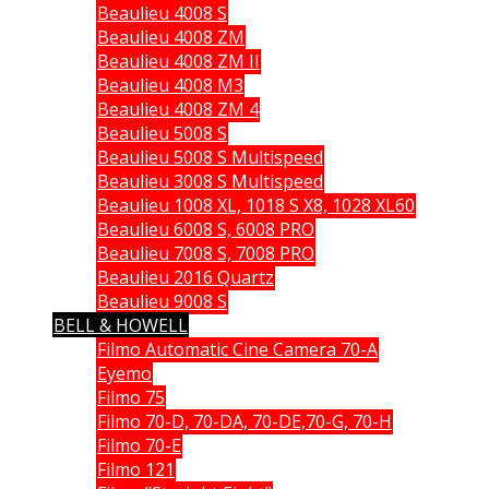
Beaulieu 4008 S
Beaulieu 4008 ZM
Beaulieu 4008 ZM II
Beaulieu 4008 M3
Beaulieu 4008 ZM 4
Beaulieu 5008 S
Beaulieu 5008 S Multispeed
Beaulieu 3008 S Multispeed
Beaulieu 1008 XL, 1018 S X8, 1028 XL60
Beaulieu 6008 S, 6008 PRO
Beaulieu 7008 S, 7008 PRO
Beaulieu 2016 Quartz
Beaulieu 9008 S
BELL & HOWELL
Filmo Automatic Cine Camera 70-A
Eyemo
Filmo 75
Filmo 70-D, 70-DA, 70-DE,70-G, 70-H
Filmo 70-E
Filmo 121