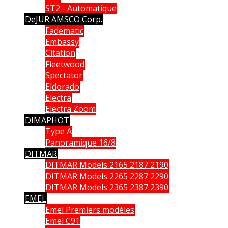
ST2 - Automatique
DeJUR AMSCO Corp.
Fadematic
Embassy
Citation
Fleetwood
Spectator
Eldorado
Electra
Electra Zoom
DIMAPHOT
Type A
Panoramique 16/8
DITMAR
DITMAR Models 2165 2187 2190
DITMAR Models 2265 2287 2290
DITMAR Models 2365 2387 2390
EMEL
Emel Premiers modèles
Emel C91