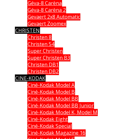
Géva-8 Carèna
Géva-8 Carèna 2
Gevaert 2x8 Automatic
Gevaert Zoomex
CHRISTEN
Christen 8
Christen 54
Super Christen
Super Christen B3
Christen DB1
Christen DB2
CINE-KODAK
Ciné-Kodak Model A
Ciné-Kodak Model B
Ciné-Kodak Model BB
Ciné-Kodak Model BB Junior
Ciné-Kodak Model K, Model M
Ciné-Kodak Eight
Ciné-Kodak Special
Ciné-Kodak Magazine 16