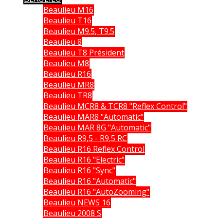
Beaulieu M16
Beaulieu T16
Beaulieu M9.5, T9.5
Beaulieu 8
Beaulieu T8 Président
Beaulieu M8
Beaulieu R16
Beaulieu MR8
Beaulieu TR8
Beaulieu MCR8 & TCR8 "Reflex Control"
Beaulieu MAR8 "Automatic"
Beaulieu MAR 8G "Automatic"
Beaulieu R9,5 - R9,5 RC
Beaulieu R16 Reflex Control
Beaulieu R16 "Electric"
Beaulieu R16 "Sync"
Beaulieu R16 "Automatic"
Beaulieu R16 "AutoZooming"
Beaulieu NEWS 16
Beaulieu 2008 S