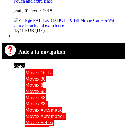
Pouch and extra lense
jeudi, 01 février 2018
47,41 EUR (DE)
Aide à la navigation
AGFA
Movex 16-12
Movex 30
Movex 8
Movex 8L
Movex 88
Movex 88L
Movex Automatic
Movex Automatic II
Movex Reflex