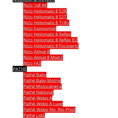
Nizo 1x8 AK
Nizo Heliomatic 8 S2R
Nizo Heliomatic 8 S2T
Nizo Heliomatic 8 Trifo
Nizo Exposomat
Nizo Heliomatic 8 Reflex
Nizo Heliomatic 8 Reflex B2
Nizo Heliomatic 8 Focovario
Nizo Allmat 8
Nizo Allmat 8 Mod.2
Nizo FA3
PATHE
Pathé Baby
Pathé Baby Motrix
Pathé Motocamera
Pathé National
Pathé-Webo A
Pathé-Webo A Luxe
Pathé-Webo Rio, Rio-Phot
Pathé Lido