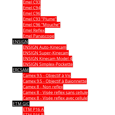
Emel C93
Emel C94
Emel C96
Emel C93 "Plume"
Emel C96 "Mouche"
Emel Reflex
Emel Panascope
ENSIGN
ENSIGN Auto-Kinecam
ENSIGN Super-Kinecam
ENSIGN Kinecam Model 4
ENSIGN Simplex-Pockette
ERCSAM
Camex 9.5 - Objectif à Vis
Camex 9.5 - Objectif à Baïonnette
Camex 8 - Non reflex
Camex 8 - Visée reflex sans cellule
Camex 8 - Visée reflex avec cellule
ETM GIC
ETM P16 A
ETM P16 B