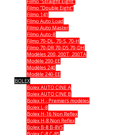
Filmo "Straight Eight"
Filmo "Double Eight"
Filmo 141
Filmo Auto Load
Filmo Auto Master
Filmo Auto-8
Filmo 70-DL, 70-S, 70-H
Filmo 70-DR 70-DS 70-DH
Modèles 200, 200T, 200TA
Modèle 200-EE
Modèles 240
Modèle 240-EE
BOLEX
Bolex AUTO CINE A
Bolex AUTO CINE B
Bolex H - Premiers modèles
Bolex L-8
Bolex H-16 Non Reflex
Bolex H-8 Non Reflex
Bolex B-8 B-8VS
Bolex C-8 C-8S