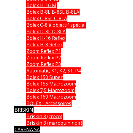
Bolex H-16 M
Bolex B-8L B-8SL B-8LA
Bolex C-8SL C-8LA
Bolex C-8 à objectif spécial
Bolex D-8L D-8LA
Bolex H-16 Reflex
Bolex H-8 Reflex
Zoom Reflex P1
Zoom Reflex P2
Zoom Reflex P3
Automatic, K1, K2, S1, P4
Bolex 150 Super
Bolex 155 Macrozoom
Bolex 7,5 Macrozoom
Bolex 160 Macrozoom
BOLEX - Accessoires
BRISKIN
Briskin 8 (croco)
Briskin 8 (maroquin noir)
CARENA SA