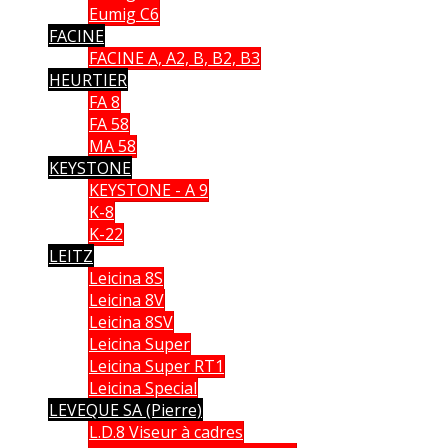
Eumig C6
FACINE
FACINE A, A2, B, B2, B3
HEURTIER
FA 8
FA 58
MA 58
KEYSTONE
KEYSTONE - A 9
K-8
K-22
LEITZ
Leicina 8S
Leicina 8V
Leicina 8SV
Leicina Super
Leicina Super RT1
Leicina Special
LEVEQUE SA (Pierre)
L.D.8 Viseur à cadres