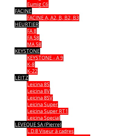
Eumig C6
FACINE
FACINE A, A2, B, B2, B3
HEURTIER
FA 8
FA 58
MA 58
KEYSTONE
KEYSTONE - A 9
K-8
K-22
LEITZ
Leicina 8S
Leicina 8V
Leicina 8SV
Leicina Super
Leicina Super RT1
Leicina Special
LEVEQUE SA (Pierre)
L.D.8 Viseur à cadres