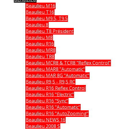
Beaulieu M16
Beaulieu T16
Beaulieu M9.5, T9.5
Beaulieu 8
Beaulieu T8 Président
Beaulieu M8
Beaulieu R16
Beaulieu MR8
Beaulieu TR8
Beaulieu MCR8 & TCR8 "Reflex Control"
Beaulieu MAR8 "Automatic"
Beaulieu MAR 8G "Automatic"
Beaulieu R9,5 - R9,5 RC
Beaulieu R16 Reflex Control
Beaulieu R16 "Electric"
Beaulieu R16 "Sync"
Beaulieu R16 "Automatic"
Beaulieu R16 "AutoZooming"
Beaulieu NEWS 16
Beaulieu 2008 S