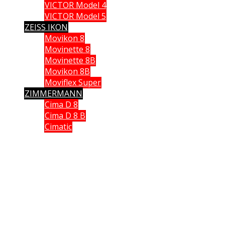
VICTOR Model 4
VICTOR Model 5
ZEISS IKON
Movikon 8
Movinette 8
Movinette 8B
Movikon 8B
Moviflex Super
ZIMMERMANN
Cima D 8
Cima D 8 B
Cimatic
Que vous soyez collectionneur, expert ou simple amateur, acheteur
ou vendeur, si vous souhaitez partager vos connaissances, formuler
une remarque ou donner un avis, n’hésitez pas à me contacter;
Ce site n'est pas un site commercial, je n'en tire aucun avantage hormis le plaisir de partager
avec vous ma passion des caméras anciennes. Chaque fois qu cela était possible, j'ai utilisé
mes propres documents et mes propres images. J'espère ne pas avoir enfreint les lois sur le
copyright. Si tel n'était pas le cas. Si vous détenez des droits sur des données publiées sur ce
site dont vous souhaitez conserver un usage exclusif, veuillez m'en faire part. Elles seront
immédiatement retirées
.