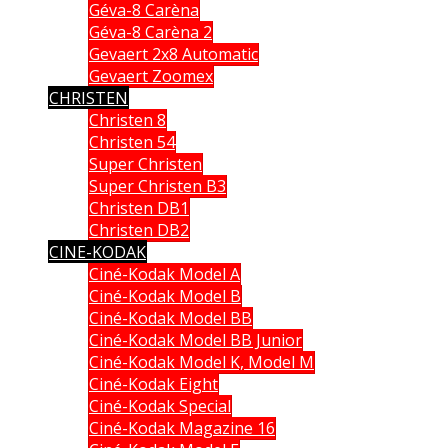
Géva-8 Carèna
Géva-8 Carèna 2
Gevaert 2x8 Automatic
Gevaert Zoomex
CHRISTEN
Christen 8
Christen 54
Super Christen
Super Christen B3
Christen DB1
Christen DB2
CINE-KODAK
Ciné-Kodak Model A
Ciné-Kodak Model B
Ciné-Kodak Model BB
Ciné-Kodak Model BB Junior
Ciné-Kodak Model K, Model M
Ciné-Kodak Eight
Ciné-Kodak Special
Ciné-Kodak Magazine 16