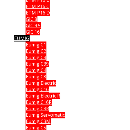
ETM P16 C
ETM P16 D
GIC 8
GIC 9.5
GIC 16
EUMIG
Eumig C1
Eumig C2
Eumig C3
Eumig C39
Eumig C4
Eumig C8
Eumig Electric
Eumig C16
Eumig Electric R
Eumig C16R
Eumig C3R
Eumig Servomatic
Eumig C3M
Eumig C5