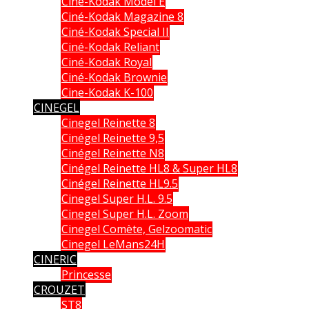
Ciné-Kodak Model E
Ciné-Kodak Magazine 8
Ciné-Kodak Special II
Ciné-Kodak Reliant
Ciné-Kodak Royal
Ciné-Kodak Brownie
Cine-Kodak K-100
CINEGEL
Cinegel Reinette 8
Cinégel Reinette 9,5
Cinégel Reinette N8
Cinégel Reinette HL8 & Super HL8
Cinégel Reinette HL9.5
Cinegel Super H.L. 9.5
Cinegel Super H.L. Zoom
Cinegel Comète, Gelzoomatic
Cinegel LeMans24H
CINERIC
Princesse
CROUZET
ST8