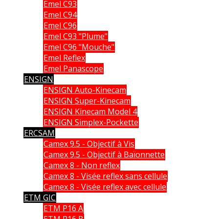
Emel C93
Emel C94
Emel C96
Emel C93 "Plume"
Emel C96 "Mouche"
Emel Reflex
Emel Panascope
ENSIGN
ENSIGN Auto-Kinecam
ENSIGN Super-Kinecam
ENSIGN Kinecam Model 4
ENSIGN Simplex-Pockette
ERCSAM
Camex 9.5 - Objectif à Vis
Camex 9.5 - Objectif à Baïonnette
Camex 8 - Non reflex
Camex 8 - Visée reflex sans cellule
Camex 8 - Visée reflex avec cellule
ETM GIC
ETM P16 A
ETM P16 B