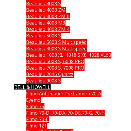
Beaulieu 4008 S
Beaulieu 4008 ZM
Beaulieu 4008 ZM II
Beaulieu 4008 M3
Beaulieu 4008 ZM 4
Beaulieu 5008 S
Beaulieu 5008 S Multispeed
Beaulieu 3008 S Multispeed
Beaulieu 1008 XL, 1018 S X8, 1028 XL60
Beaulieu 6008 S, 6008 PRO
Beaulieu 7008 S, 7008 PRO
Beaulieu 2016 Quartz
Beaulieu 9008 S
BELL & HOWELL
Filmo Automatic Cine Camera 70-A
Eyemo
Filmo 75
Filmo 70-D, 70-DA, 70-DE,70-G, 70-H
Filmo 70-E
Filmo 121