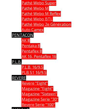
Pathé Webo Super
Pathé Webo M
Pathé Webo M Reflex
Pathé Webo BTL
Pathé Webo 2e Génération
Auto Camex
PENTACON
AK 8
Pentaka 8
Pentaflex 8
AK 16, Pentaflex 16
P.L.B.
P.L.B. 16/9,5
PLB 51 16/9,5
REVERE
Revere "Eight"
Magazine "Eight"
Magazine "Sixteen"
Magazine Serie "30"
Revere Serie "100"