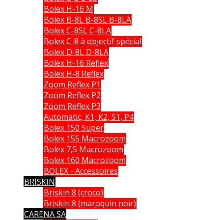
Bolex H-16 M
Bolex B-8L B-8SL B-8LA
Bolex C-8SL C-8LA
Bolex C-8 à objectif spécial
Bolex D-8L D-8LA
Bolex H-16 Reflex
Bolex H-8 Reflex
Zoom Reflex P1
Zoom Reflex P2
Zoom Reflex P3
Automatic, K1, K2, S1, P4
Bolex 150 Super
Bolex 155 Macrozoom
Bolex 7,5 Macrozoom
Bolex 160 Macrozoom
BOLEX - Accessoires
BRISKIN
Briskin 8 (croco)
Briskin 8 (maroquin noir)
CARENA SA