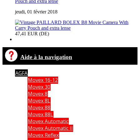
Pouch and extra lense
jeudi, 01 février 2018
47,41 EUR (DE)
Aide à la navigation
AGFA
Movex 16-12
Movex 30
Movex 8
Movex 8L
Movex 88
Movex 88L
Movex Automatic
Movex Automatic II
Movex Reflex