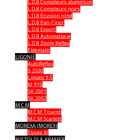
L.D.8 Compteurs aluminium
L.D.8 Compteurs noirs
L.D.8 Ecusson rond
L.D.8 Pan-Cinor
L.D.8 Export
L.D.8 Automatique
L.D.8 Zoom Reflex
Eldematic
LIGONIE
AutoReflex
S 2000
Limatic 9,5
M 915
SK 2001
SK 2002
M.C.M
M.C.M Tourist
M.C.M Scarlett
MOREXA (MOREX)
Elysée 8J
NIEZOLDI & KRAMER