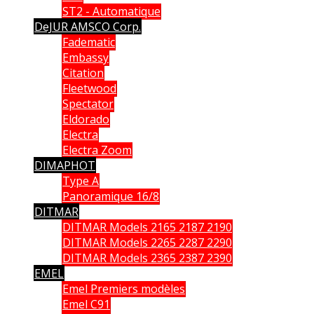
ST2 - Automatique
DeJUR AMSCO Corp.
Fadematic
Embassy
Citation
Fleetwood
Spectator
Eldorado
Electra
Electra Zoom
DIMAPHOT
Type A
Panoramique 16/8
DITMAR
DITMAR Models 2165 2187 2190
DITMAR Models 2265 2287 2290
DITMAR Models 2365 2387 2390
EMEL
Emel Premiers modèles
Emel C91