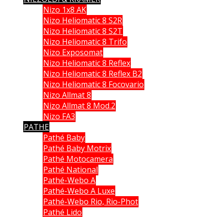
Nizo 1x8 AK
Nizo Heliomatic 8 S2R
Nizo Heliomatic 8 S2T
Nizo Heliomatic 8 Trifo
Nizo Exposomat
Nizo Heliomatic 8 Reflex
Nizo Heliomatic 8 Reflex B2
Nizo Heliomatic 8 Focovario
Nizo Allmat 8
Nizo Allmat 8 Mod.2
Nizo FA3
PATHE
Pathé Baby
Pathé Baby Motrix
Pathé Motocamera
Pathé National
Pathé-Webo A
Pathé-Webo A Luxe
Pathé-Webo Rio, Rio-Phot
Pathé Lido