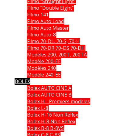
Filmo "Straight Eight"
Filmo "Double Eight"
Filmo 141
Filmo Auto Load
Filmo Auto Master
Filmo Auto-8
Filmo 70-DL, 70-S, 70-H
Filmo 70-DR 70-DS 70-DH
Modèles 200, 200T, 200TA
Modèle 200-EE
Modèles 240
Modèle 240-EE
BOLEX
Bolex AUTO CINE A
Bolex AUTO CINE B
Bolex H - Premiers modèles
Bolex L-8
Bolex H-16 Non Reflex
Bolex H-8 Non Reflex
Bolex B-8 B-8VS
Bolex C-8 C-8S