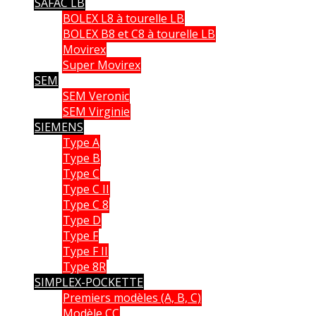
SAFAC LB
BOLEX L8 à tourelle LB
BOLEX B8 et C8 à tourelle LB
Movirex
Super Movirex
SEM
SEM Veronic
SEM Virginie
SIEMENS
Type A
Type B
Type C
Type C II
Type C 8
Type D
Type F
Type F II
Type 8R
SIMPLEX-POCKETTE
Premiers modèles (A, B, C)
Modèle CC