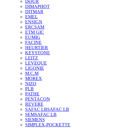
DeJUR
DIMAPHOT
DITMAR
EMEL
ENSIGN
ERCSAM
ETM GIC
EUMIG
FACINE
HEURTIER
KEYSTONE
LEITZ
LEVEQUE
LIGONIE
M.C.M
MOREX
NIZO
PLB
PATHE
PENTACON
REVERE
SAFAC LB
SAFAC LB
SEM
SAFAC LB
SIEMENS
SIMPLEX-POCKETTE