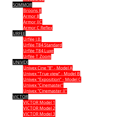
SOMMOR
Broons 8
Armor 8
Armor IIC
Armor C Reflex
URFEE
Urfée J.B.
Urfée T84 Standard
Urfée T84 Luxe
Urfée T Zoom
UNIVEX
Univex Cine "8" - Model A
Univex "True view" - Model B
Univex "Exposition" - Model C
Univex "Cinemaster"
Univex "Cinemaster II"
VICTOR
VICTOR Model 1
VICTOR Model 2
VICTOR Model 3