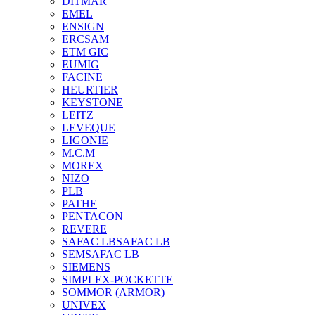
DITMAR
EMEL
ENSIGN
ERCSAM
ETM GIC
EUMIG
FACINE
HEURTIER
KEYSTONE
LEITZ
LEVEQUE
LIGONIE
M.C.M
MOREX
NIZO
PLB
PATHE
PENTACON
REVERE
SAFAC LB
SAFAC LB
SEM
SAFAC LB
SIEMENS
SIMPLEX-POCKETTE
SOMMOR (ARMOR)
UNIVEX