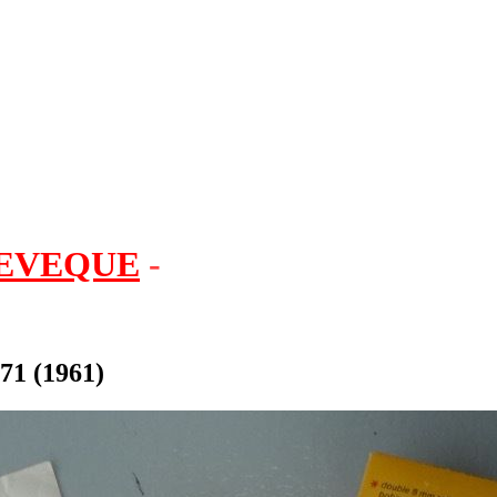
EVEQUE
-
L.D.8 Compteurs noi
1 (1961)