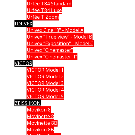
Urfée T84 Standard
Urfée T84 Luxe
Urfée T Zoom
UNIVEX
Univex Cine "8" - Model A
Univex "True view" - Model B
Univex "Exposition" - Model C
Univex "Cinemaster"
Univex "Cinemaster II"
VICTOR
VICTOR Model 1
VICTOR Model 2
VICTOR Model 3
VICTOR Model 4
VICTOR Model 5
ZEISS IKON
Movikon 8
Movinette 8
Movinette 8B
Movikon 8B