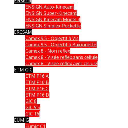
ENSIGN
ENSIGN Auto-Kinecam
ENSIGN Super-Kinecam
ENSIGN Kinecam Model 4
ENSIGN Simplex-Pockette
ERCSAM
Camex 9.5 - Objectif à Vis
Camex 9.5 - Objectif à Baïonnette
Camex 8 - Non reflex
Camex 8 - Visée reflex sans cellule
Camex 8 - Visée reflex avec cellule
ETM GIC
ETM P16 A
ETM P16 B
ETM P16 C
ETM P16 D
GIC 8
GIC 9.5
GIC 16
EUMIG
Eumig C1