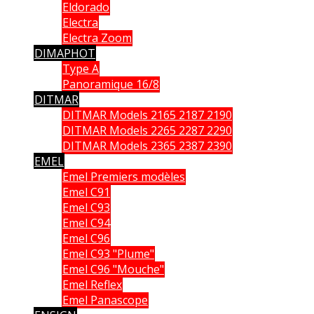
Eldorado
Electra
Electra Zoom
DIMAPHOT
Type A
Panoramique 16/8
DITMAR
DITMAR Models 2165 2187 2190
DITMAR Models 2265 2287 2290
DITMAR Models 2365 2387 2390
EMEL
Emel Premiers modèles
Emel C91
Emel C93
Emel C94
Emel C96
Emel C93 "Plume"
Emel C96 "Mouche"
Emel Reflex
Emel Panascope