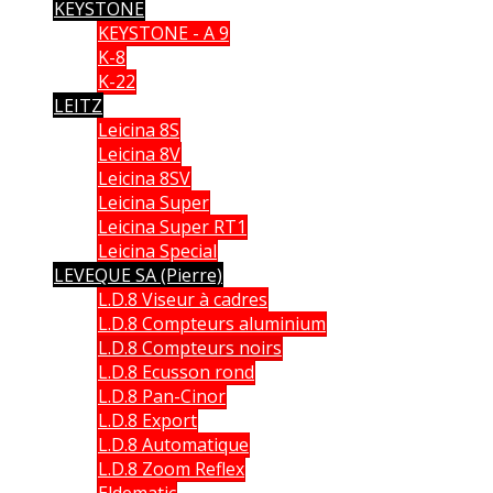
KEYSTONE
KEYSTONE - A 9
K-8
K-22
LEITZ
Leicina 8S
Leicina 8V
Leicina 8SV
Leicina Super
Leicina Super RT1
Leicina Special
LEVEQUE SA (Pierre)
L.D.8 Viseur à cadres
L.D.8 Compteurs aluminium
L.D.8 Compteurs noirs
L.D.8 Ecusson rond
L.D.8 Pan-Cinor
L.D.8 Export
L.D.8 Automatique
L.D.8 Zoom Reflex