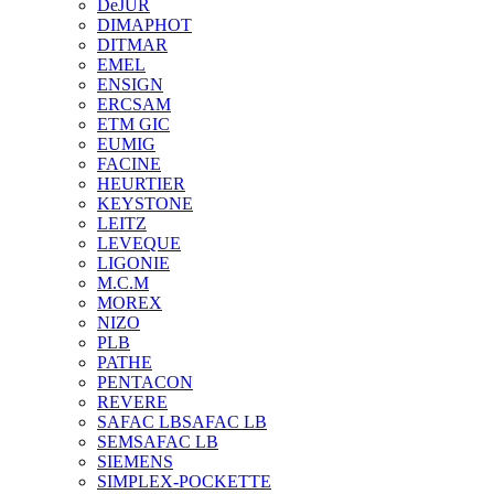
DeJUR
DIMAPHOT
DITMAR
EMEL
ENSIGN
ERCSAM
ETM GIC
EUMIG
FACINE
HEURTIER
KEYSTONE
LEITZ
LEVEQUE
LIGONIE
M.C.M
MOREX
NIZO
PLB
PATHE
PENTACON
REVERE
SAFAC LB
SAFAC LB
SEM
SAFAC LB
SIEMENS
SIMPLEX-POCKETTE