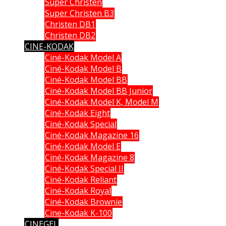
Super Christen
Super Christen B3
Christen DB1
Christen DB2
CINE-KODAK
Ciné-Kodak Model A
Ciné-Kodak Model B
Ciné-Kodak Model BB
Ciné-Kodak Model BB Junior
Ciné-Kodak Model K, Model M
Ciné-Kodak Eight
Ciné-Kodak Special
Ciné-Kodak Magazine 16
Ciné-Kodak Model E
Ciné-Kodak Magazine 8
Ciné-Kodak Special II
Ciné-Kodak Reliant
Ciné-Kodak Royal
Ciné-Kodak Brownie
Cine-Kodak K-100
CINEGEL