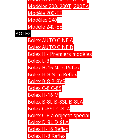
Modèles 200, 200T, 200TA
Modèle 200-EE
Modèles 240
Modèle 240-EE
BOLEX
Bolex AUTO CINE A
Bolex AUTO CINE B
Bolex H - Premiers modèles
Bolex L-8
Bolex H-16 Non Reflex
Bolex H-8 Non Reflex
Bolex B-8 B-8VS
Bolex C-8 C-8S
Bolex H-16 M
Bolex B-8L B-8SL B-8LA
Bolex C-8SL C-8LA
Bolex C-8 à objectif spécial
Bolex D-8L D-8LA
Bolex H-16 Reflex
Bolex H-8 Reflex