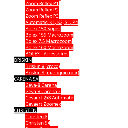
Zoom Reflex P1
Zoom Reflex P2
Zoom Reflex P3
Automatic, K1, K2, S1, P4
Bolex 150 Super
Bolex 155 Macrozoom
Bolex 7,5 Macrozoom
Bolex 160 Macrozoom
BOLEX - Accessoires
BRISKIN
Briskin 8 (croco)
Briskin 8 (maroquin noir)
CARENA SA
Géva-8 Carèna
Géva-8 Carèna 2
Gevaert 2x8 Automatic
Gevaert Zoomex
CHRISTEN
Christen 8
Christen 54