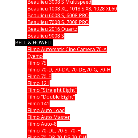
Beaulieu 3008 S Multispeed
Beaulieu 1008 XL, 1018 S X8, 1028 XL60
Beaulieu 6008 S, 6008 PRO
Beaulieu 7008 S, 7008 PRO
Beaulieu 2016 Quartz
Beaulieu 9008 S
BELL & HOWELL
Filmo Automatic Cine Camera 70-A
Eyemo
Filmo 75
Filmo 70-D, 70-DA, 70-DE,70-G, 70-H
Filmo 70-E
Filmo 121
Filmo "Straight Eight"
Filmo "Double Eight"
Filmo 141
Filmo Auto Load
Filmo Auto Master
Filmo Auto-8
Filmo 70-DL, 70-S, 70-H
Filmo 70-DR 70-DS 70-DH