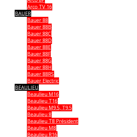
Arco 8P
Arco TV 16
BAUER
Bauer 88
Bauer 88B
Bauer 88C
Bauer 88D
Bauer 88E
Bauer 88F
Bauer 88G
Bauer 88H
Bauer 88RS
Bauer Electric
BEAULIEU
Beaulieu M16
Beaulieu T16
Beaulieu M9.5, T9.5
Beaulieu 8
Beaulieu T8 Président
Beaulieu M8
Beaulieu R16