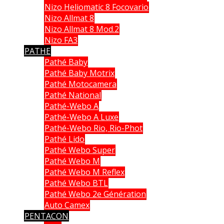
Nizo Heliomatic 8 Focovario
Nizo Allmat 8
Nizo Allmat 8 Mod.2
Nizo FA3
PATHE
Pathé Baby
Pathé Baby Motrix
Pathé Motocamera
Pathé National
Pathé-Webo A
Pathé-Webo A Luxe
Pathé-Webo Rio, Rio-Phot
Pathé Lido
Pathé Webo Super
Pathé Webo M
Pathé Webo M Reflex
Pathé Webo BTL
Pathé Webo 2e Génération
Auto Camex
PENTACON