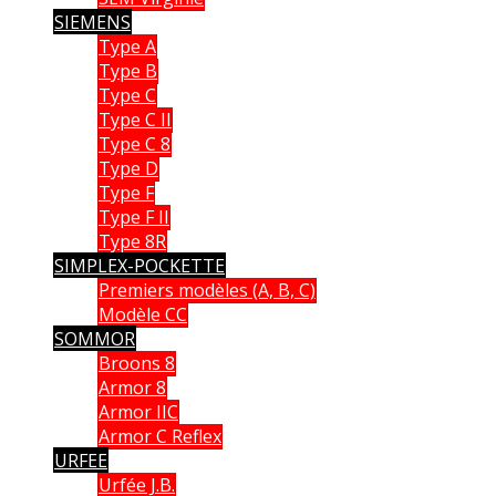
SIEMENS
Type A
Type B
Type C
Type C II
Type C 8
Type D
Type F
Type F II
Type 8R
SIMPLEX-POCKETTE
Premiers modèles (A, B, C)
Modèle CC
SOMMOR
Broons 8
Armor 8
Armor IIC
Armor C Reflex
URFEE
Urfée J.B.