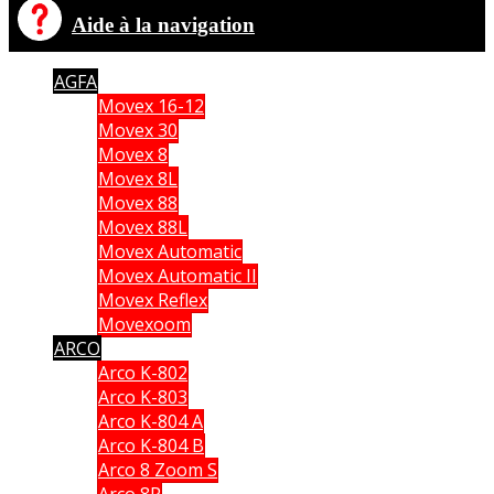
Aide à la navigation
AGFA
Movex 16-12
Movex 30
Movex 8
Movex 8L
Movex 88
Movex 88L
Movex Automatic
Movex Automatic II
Movex Reflex
Movexoom
ARCO
Arco K-802
Arco K-803
Arco K-804 A
Arco K-804 B
Arco 8 Zoom S