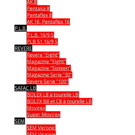
AK 8
Pentaka 8
Pentaflex 8
AK 16, Pentaflex 16
P.L.B.
P.L.B. 16/9,5
PLB 51 16/9,5
REVERE
Revere "Eight"
Magazine "Eight"
Magazine "Sixteen"
Magazine Serie "30"
Revere Serie "100"
SAFAC LB
BOLEX L8 à tourelle LB
BOLEX B8 et C8 à tourelle LB
Movirex
Super Movirex
SEM
SEM Veronic
SEM Virginie