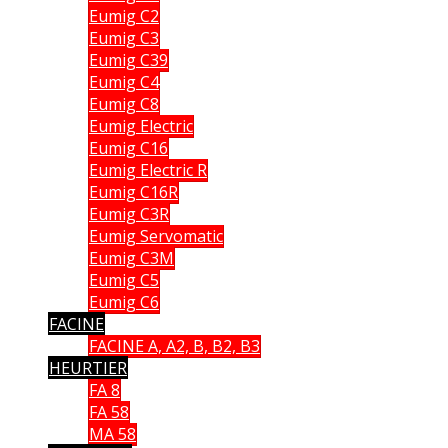
Eumig C2
Eumig C3
Eumig C39
Eumig C4
Eumig C8
Eumig Electric
Eumig C16
Eumig Electric R
Eumig C16R
Eumig C3R
Eumig Servomatic
Eumig C3M
Eumig C5
Eumig C6
FACINE
FACINE A, A2, B, B2, B3
HEURTIER
FA 8
FA 58
MA 58