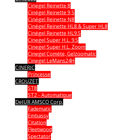
Cinegel Reinette 8
Cinégel Reinette 9,5
Cinégel Reinette N8
Cinégel Reinette HL8 & Super HL8
Cinégel Reinette HL9.5
Cinegel Super H.L. 9.5
Cinegel Super H.L. Zoom
Cinegel Comète, Gelzoomatic
Cinegel LeMans24H
CINERIC
Princesse
CROUZET
ST8
ST2 - Automatique
DeJUR AMSCO Corp.
Fadematic
Embassy
Citation
Fleetwood
Spectator